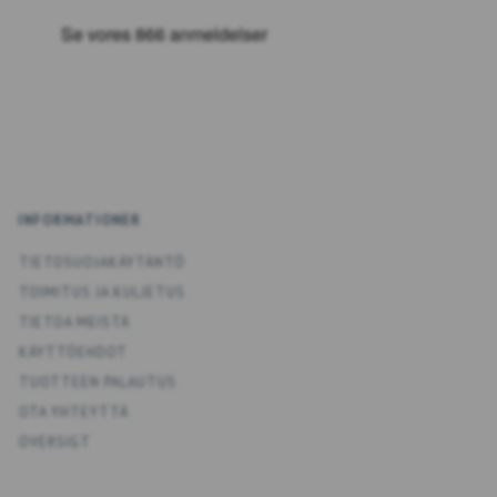
INFORMATIONER
TIETOSUOJAKÄYTÄNTÖ
TOIMITUS JA KULJETUS
TIETOA MEISTÄ
KÄYTTÖEHDOT
TUOTTEEN PALAUTUS
OTA YHTEYTTÄ
OVERSIGT