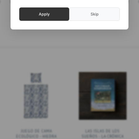
)
(
39,20 DKK
IVA NO INCLUIDO
)
(
39,20 DKK
IVA NO INCLUIDO
)
AÑADIR A LA CESTA
AÑADIR A LA CESTA
Apply
Skip
JUEGO DE CAMA
LAS ISLAS DE LOS
ECOLÓGICO - HIEDRA
SUEÑOS - LA CRÓNICA