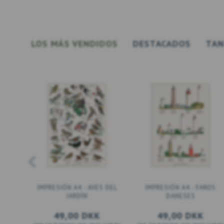
LOS MÁS VENDIDOS
DESTACADOS
TAN
IMPRESIÓN A4 - AVES DEL
IMPRESIÓN A4 - FAROS
JARDÍN
DANESES
49,00 DKK
49,00 DKK