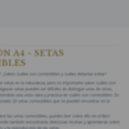
N A4 - SETAS
IBLES
s? ¿Sabes cuáles son comestibles y cuáles deberías evitar?
car setas en la naturaleza, pero es importante saber cuáles son
gunas setas pueden ser difíciles de distinguir unas de otras,
tendrás una vista clara y práctica de cuáles son comestibles. En
ionado 20 setas comestibles que se pueden encontrar en la
re las setas comestibles, puedes leer sobre ello en el libro
de también encontrarás deliciosas recetas y aprenderás sobre
ts y la reproducción de las setas.