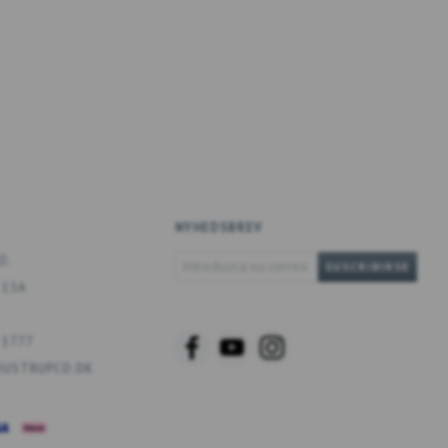
NYHEDSBREV
INTRODUZCA
O.
SUSCRIBIRSE
SU
 13A
CORREO
ELECTRÓNICO
 1777
USTRUPCO.DK