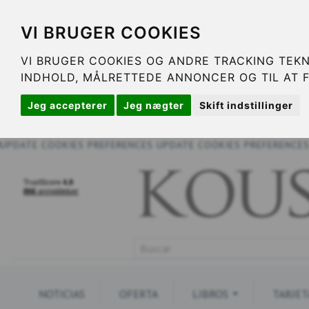
VI BRUGER COOKIES
VI BRUGER COOKIES OG ANDRE TRACKING TEKN
INDHOLD, MÅLRETTEDE ANNONCER OG TIL AT 
Jeg accepterer
Jeg nægter
Skift indstillinger
UPDATE COOKIES PREFERENCES
UPDATE COOKIES PREFERENCE
NOTICIAS
OFERTA
LIBROS
TARJET