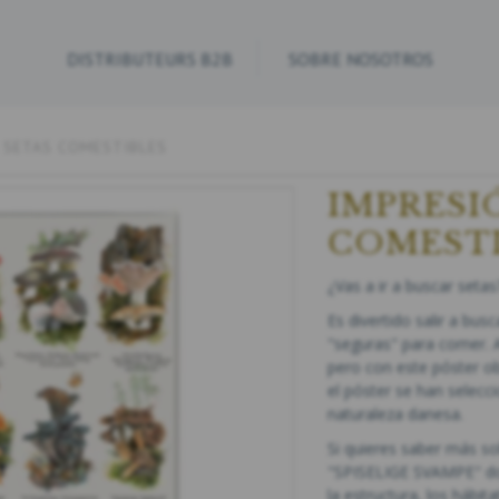
DISTRIBUTEURS B2B
SOBRE NOSOTROS
- SETAS COMESTIBLES
IMPRESIÓ
COMEST
¿Vas a ir a buscar seta
Es divertido salir a bus
"seguras" para comer. Al
pero con este póster ob
el póster se han selecc
naturaleza danesa.
Si quieres saber más sob
"SPISELIGE SVAMPE" don
la estructura, los hábita