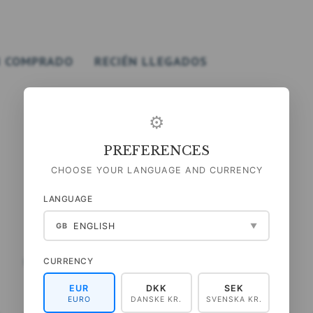
 COMPRADO
RECIÉN LLEGADOS
⚙
PREFERENCES
CHOOSE YOUR LANGUAGE AND CURRENCY
LANGUAGE
ENGLISH
GB
▼
CURRENCY
IMPRESIÓN A4 - MARIPOSAS
IMPRESIÓN A4 - LA PLAYA
EUR
DKK
SEK
49,00 DKK
49,00 DKK
EURO
DANSKE KR.
SVENSKA KR.