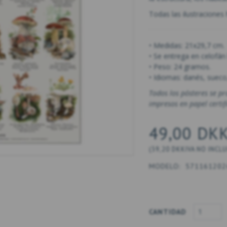
Todas las ilustraciones 
• Medidas: 21x29,7 cm.
• Se entrega en celofán
• Peso: 24 gramos.
• Idiomas: danés, sueco
Todos los pósteres se p
impresos en papel certi
49,00 DK
(
39,20 DKK
IVA NO INCL
MODELO:
571161202
CANTIDAD