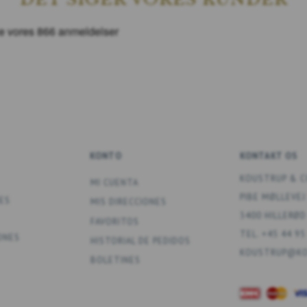
KONTO
KONTAKT OS
KOUSTRUP & C
MI CUENTA
PIBE MØLLEVEJ
ES
MIS DIRECCIONES
3400 HILLERØD
FAVORITOS
TEL. +45 44 95
ONES
HISTORIAL DE PEDIDOS
KOUSTRUP@KO
BOLETINES