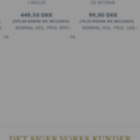
140X220
DE NICOBAR
449,50 DKK
99,00 DKK
)
(
359,60 DKK
IVA NO INCLUIDO
)
(
79,20 DKK
IVA NO INCLUIDO
)
9,00 DKK
899,00 DKK
188,0
ESTA
AÑADIR A LA CESTA
DET SIGER VORES KUNDER