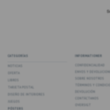
CATEGORÍAS
INFORMATIONER
CONFIDENCIALIDAD
NOTICIAS
ENV­OS Y DEVOLUCION
OFERTA
SOBRE NOSOTROS
LIBROS
TÉRMINOS Y CONDICI
TARJETA POSTAL
DEVOLUCIÓN
DISEÑO DE INTERIORES
CONTÁCTANOS
JUEGOS
OVERSIGT
PÓSTERS