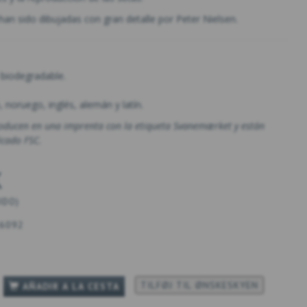
han sido dibujadas con gran detalle por Peter Nielsen.
 biodegradable.
, noruego, inglés, alemán y latín.
roducen en una imprenta con la etiqueta Svanemærket y están
ficado FSC.
K
UIDO
)
6092
TILFØJ TIL ØNSKESKYEN
AÑADIR A LA CESTA