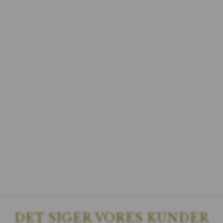
DET SIGER VORES KUNDER