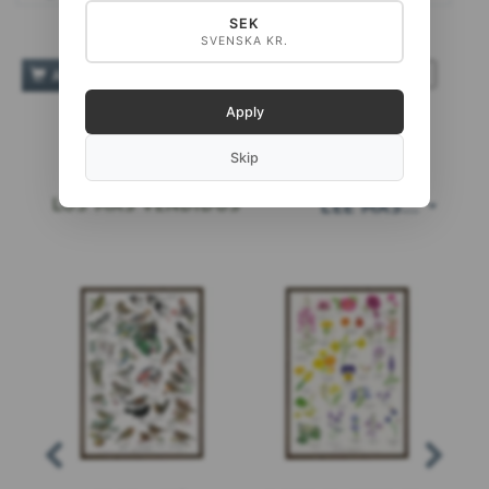
SEK
SVENSKA KR.
TILFØJ TIL ØNSKESKYEN
AÑADIR A LA CESTA
Apply
Skip
LOS MÁS VENDIDOS
LEE MÁS...