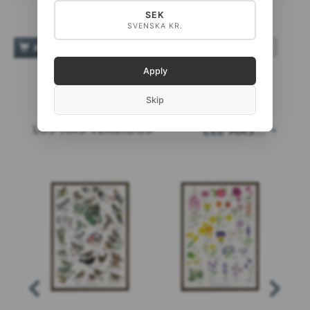
SEK
SVENSKA KR.
TILFØJ TIL ØNSKESKYEN
AÑADIR A LA CESTA
Apply
Skip
LOS MÁS VENDIDOS
LEE MÁS...