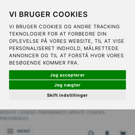
VI BRUGER COOKIES
VI BRUGER COOKIES OG ANDRE TRACKING
TEKNOLOGIER FOR AT FORBEDRE DIN
OPLEVELSE PÅ VORES WEBSITE, TIL AT VISE
PERSONALISERET INDHOLD, MÅLRETTEDE
ANNONCER OG TIL AT FORSTÅ HVOR VORES
BESØGENDE KOMMER FRA.
Jeg accepterer
Jeg nægter
Skift indstillinger
UPDATE COOKIES PREFERENCES
UPDATE COOKIES
PREFERENCES
MENÚ
NAVEGACIÓN DE PALANCA