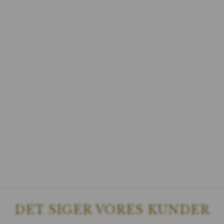
DET SIGER VORES KUNDER