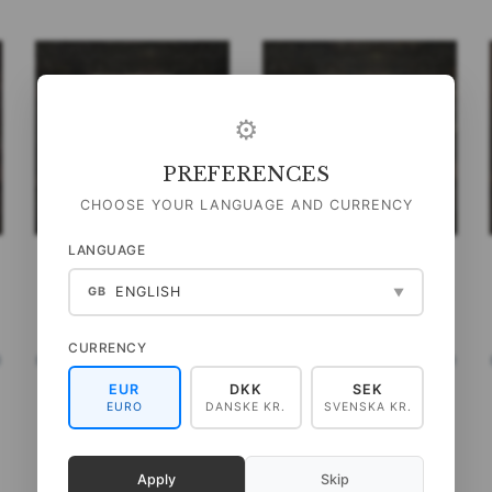
⚙
PREFERENCES
CHOOSE YOUR LANGUAGE AND CURRENCY
LANGUAGE
CUADERNO DE NOTAS -
CUADERNO DE NOTAS -
ENGLISH
STRAWBERRY THIEF WM
PIMPERNEL DARK BLUE WM
GB
▼
49,00 DKK
49,00 DKK
CURRENCY
)
(
39,20 DKK
IVA NO INCLUIDO
)
(
39,20 DKK
IVA NO INCLUIDO
)
AÑADIR A LA CESTA
AÑADIR A LA CESTA
EUR
DKK
SEK
EURO
DANSKE KR.
SVENSKA KR.
Apply
Skip