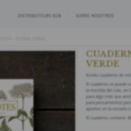
DISTRIBUTEURS B2B
SOBRE NOSOTROS
OTAS - FLORAL VERDE
CUADERN
VERDE
Bonito cuaderno de nota
El cuaderno se puede u
la mochila del cole, en
para algo más que anot
para pensamientos pers
apuntes en la escuela o 
El cuaderno contiene 48