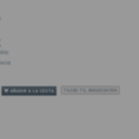
m
K
UIDO
)
0658
TILFØJ TIL ØNSKESKYEN
AÑADIR A LA CESTA