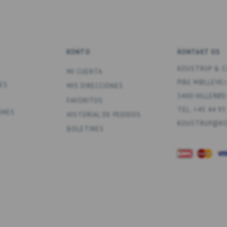
KONTO
KONTAKT OS
KOUSTRUP & C
MI CUENTA
PIBE MØLLEVEJ
ES
MIS DIRECCIONES
3400 HILLERØD
FAVORITOS
TEL. +45 44 95
ONES
HISTORIAL DE PEDIDOS
KOUSTRUP@KO
BOLETINES