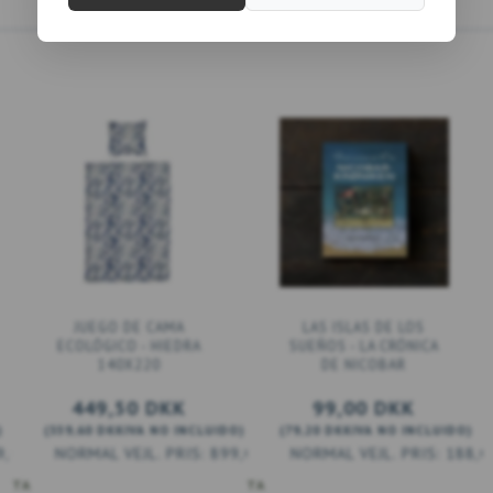
JUEGO DE CAMA
LAS ISLAS DE LOS
ECOLÓGICO - HIEDRA
SUEÑOS - LA CRÓNICA
140X220
DE NICOBAR
449,50 DKK
99,00 DKK
)
(
359,60 DKK
IVA NO INCLUIDO
)
(
79,20 DKK
IVA NO INCLUIDO
)
9,00 DKK
899,00 DKK
188,0
ESTA
AÑADIR A LA CESTA