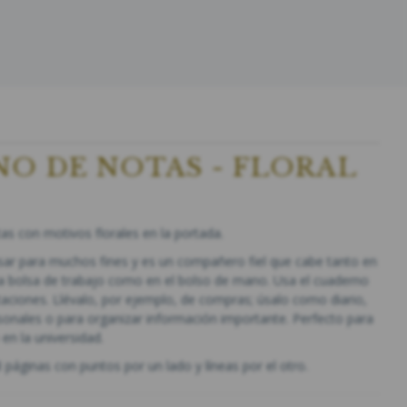
O DE NOTAS - FLORAL
s con motivos florales en la portada.
sar para muchos fines y es un compañero fiel que cabe tanto en
 la bolsa de trabajo como en el bolso de mano. Usa el cuaderno
aciones. Llévalo, por ejemplo, de compras; úsalo como diario,
onales o para organizar información importante. Perfecto para
en la universidad.
 páginas con puntos por un lado y líneas por el otro.