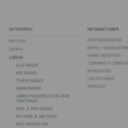
CATEGORÍAS
INFORMATIONER
CONFIDENCIALIDAD
NOTICIAS
ENV­OS Y DEVOLUCION
OFERTA
SOBRE NOSOTROS
LIBROS
TÉRMINOS Y CONDICI
ALLE BØGER
DEVOLUCIÓN
NYE BØGER
CONTÁCTANOS
TILBUD BØGER
OVERSIGT
BØRNEBØGER
LIBROS PEQUEÑOS CON GRAN
CONTENIDO
HAVE & MAD BØGER
HISTORIE & HØJTIDER
MED OPSKRIFTER