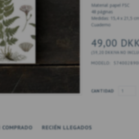
Material: papel FSC
48 páginas
Medidas: 15,4 x 21,5 c
Cuaderno
49,00 DK
(
39,20 DKK
IVA NO INCL
MODELO:
574002890
CANTIDAD
 COMPRADO
RECIÉN LLEGADOS