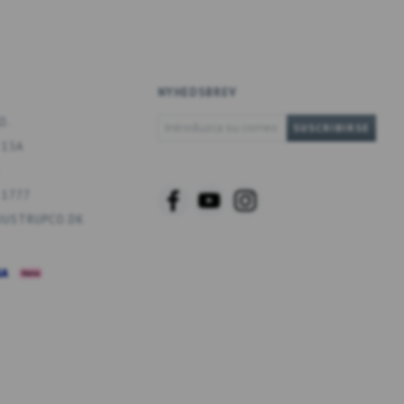
NYHEDSBREV
INTRODUZCA
O.
SUSCRIBIRSE
SU
 13A
CORREO
ELECTRÓNICO
 1777
USTRUPCO.DK