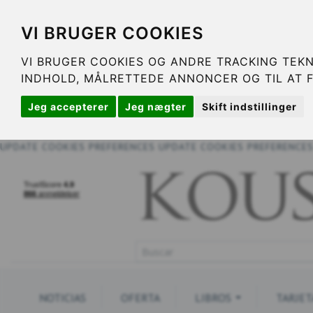
VI BRUGER COOKIES
VI BRUGER COOKIES OG ANDRE TRACKING TEKN
INDHOLD, MÅLRETTEDE ANNONCER OG TIL AT 
Jeg accepterer
Jeg nægter
Skift indstillinger
UPDATE COOKIES PREFERENCES
UPDATE COOKIES PREFERENCE
NOTICIAS
OFERTA
LIBROS
TARJET