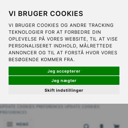
VI BRUGER COOKIES
VI BRUGER COOKIES OG ANDRE TRACKING
TEKNOLOGIER FOR AT FORBEDRE DIN
OPLEVELSE PÅ VORES WEBSITE, TIL AT VISE
PERSONALISERET INDHOLD, MÅLRETTEDE
ANNONCER OG TIL AT FORSTÅ HVOR VORES
BESØGENDE KOMMER FRA.
Jeg accepterer
Jeg nægter
Skift indstillinger
UPDATE COOKIES PREFERENCES
UPDATE COOKIES
PREFERENCES
MENÚ
NAVEGACIÓN DE PALANCA