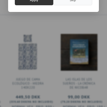
Apply
Skip
JUEGO DE CAMA
LAS ISLAS DE LOS
ECOLÓGICO - HIEDRA
SUEÑOS - LA CRÓNICA
140X220
DE NICOBAR
449,50 DKK
99,00 DKK
)
(
359,60 DKK
IVA NO INCLUIDO
)
(
79,20 DKK
IVA NO INCLUIDO
)
9,00 DKK
899,00 DKK
188,0