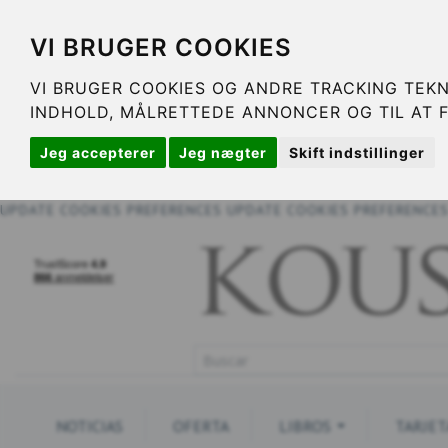
VI BRUGER COOKIES
VI BRUGER COOKIES OG ANDRE TRACKING TEKN
INDHOLD, MÅLRETTEDE ANNONCER OG TIL AT 
Jeg accepterer
Jeg nægter
Skift indstillinger
UPDATE COOKIES PREFERENCES
UPDATE COOKIES PREFERENCE
NOTICIAS
OFERTA
LIBROS
TARJET