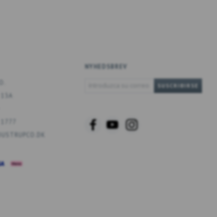
NYHEDSBREV
INTRODUZCA
O.
SUSCRIBIRSE
SU
 13A
CORREO
ELECTRÓNICO
 1777
USTRUPCO.DK