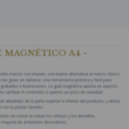
 MAGNÉTICO A4 -
oble macizo con imanes, una buena alternativa al marco clásico.
e las guías sin dañarse. Una herramienta práctica y fácil para
, grabados e ilustraciones. La guía magnética aporta un aspecto
ilita cambiar el contenido si quieres un poco de variedad.
n alrededor de la parte superior e inferior del producto, y ahora
 con tu póster favorito.
er sin cristal se evitan los reflejos y los destellos.
a mayoría de ambientes decorativos.