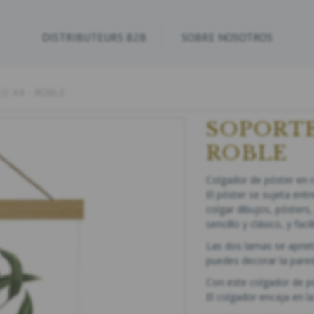
DISTRIBUTEURS B2B
SOBRE NOSOTROS
O A4 - ROBLE
SOPORTE
ROBLE
Colgador de póster en r
El póster se sujeta entr
colgar dibujos, pósters
sencillo y clásico, y fac
Las dos lamas se aprieta
puedes decorar la pared
Con este colgador de póst
El colgador encaja en l