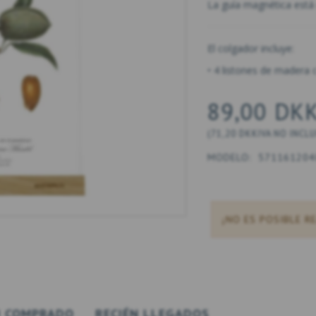
La guía magnética está 
El colgador incluye:
• 4 listones de madera 
89,00 DK
(
71,20 DKK
IVA NO INCL
MODELO:
571161204
¡NO ES POSIBLE R
 COMPRADO
RECIÉN LLEGADOS