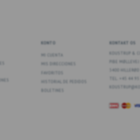
KONTO
KONTAKT OS
KOUSTRUP & C
MI CUENTA
PIBE MØLLEVEJ
ES
MIS DIRECCIONES
3400 HILLERØD
FAVORITOS
TEL. +45 44 95
ONES
HISTORIAL DE PEDIDOS
KOUSTRUP@KO
BOLETINES