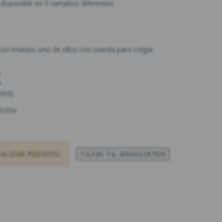
disponible en 5 tamaños diferentes.
con imanes; uno de ellos con cuerda para colgar.
K
UIDO
)
0906
EALIZAR PEDIDOS!
TILFØJ TIL ØNSKESKYEN