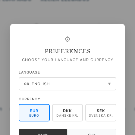
⚙
PREFERENCES
CHOOSE YOUR LANGUAGE AND CURRENCY
LANGUAGE
ENGLISH
GB
▼
SOPORTE MAGNÉTICO A4 -
TIRA MAGNÉTICA A4 -
NEGRO
BLANCO
CURRENCY
89,00 DKK
89,00 DKK
O
)
(
71,20 DKK
IVA NO INCLUIDO
)
(
71,20 DKK
IVA NO INCLUIDO
)
EUR
DKK
SEK
EURO
DANSKE KR.
SVENSKA KR.
AÑADIR A LA CESTA
VER TODAS LAS OPCIONES