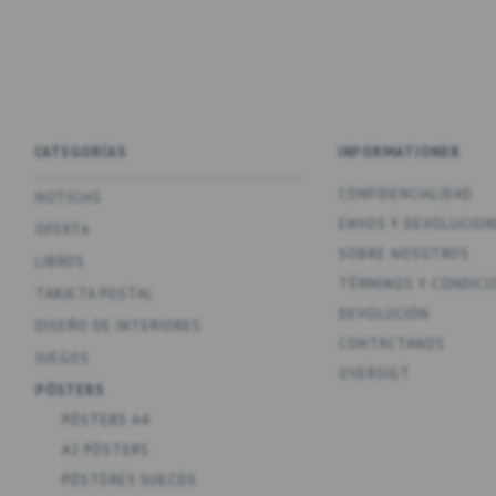
CATEGORÍAS
INFORMATIONER
CONFIDENCIALIDAD
NOTICIAS
ENV­OS Y DEVOLUCION
OFERTA
SOBRE NOSOTROS
LIBROS
TÉRMINOS Y CONDICI
TARJETA POSTAL
DEVOLUCIÓN
DISEÑO DE INTERIORES
CONTÁCTANOS
JUEGOS
OVERSIGT
PÓSTERS
PÓSTERS A4
A2 PÓSTERS
PÓSTERES SUECOS