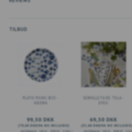
REVIEWS
TILBUD
PLATO PICNIC Ø25 -
SERVILLETA DE TELA -
HIEDRA
EFEU
99,50 DKK
69,50 DKK
(
79,60 DKK
IVA NO INCLUIDO
)
(
55,60 DKK
IVA NO INCLUIDO
199,00 DKK
13