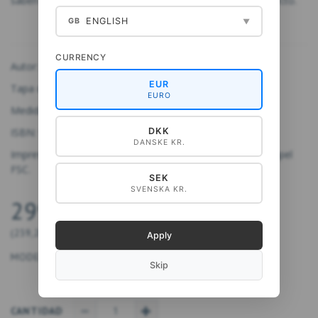
saben que la belleza a menudo se encuentra en lo imperfecto.
ENGLISH
GB
▼
CURRENCY
Autor: Jens Thejsen
EUR
Tapa dura, 240 páginas.
EURO
Medidas: 28,8 x 22 cm
ISBN: 9788794564168
DKK
DANSKE KR.
Impreso en una imprenta con el sello svanemærket, en papel
FSC.
SEK
SVENSKA KR.
299,00 DKK
(
239,20 DKK
IVA NO INCLUIDO
)
Apply
MODELO:
9788794564168
Skip
CANTIDAD