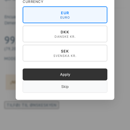
CURRENCY
EUR
Encuadernado, 96 páginas.
EURO
Dimensiones: 17x12,5 cm.
DKK
99,00 DKK
DANSKE KR.
(
79,20 DKK
IVA NO INCLUIDO
)
SEK
SVENSKA KR.
MODELO:
91583230
Apply
¡NO ES POSIBLE REALIZAR PEDIDOS!
Skip
TILFØJ TIL ØNSKESKYEN