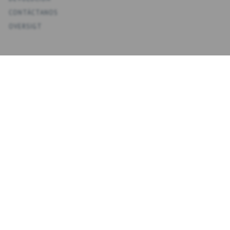
CONTÁCTANOS
OVERSIGT
KONTO
MI CUENTA
MIS DIRECCIONES
FAVORITOS
HISTORIAL DE PEDIDOS
BOLETINES
NYHEDSBREV
INTRODUZCA
SUSCRIBIRSE
SU
CORREO
ELECTRÓNICO