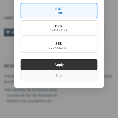
EUR
EURO
CANTIDAD
DKK
DANSKE KR.
TILFØJ TIL ØNSKESKYEN
AÑADIR A LA CESTA
SEK
SVENSKA KR.
Apply
BESKRIVELSE
Enmarca la hermosa lámina y cuélgala en casa, donde quedará
Skip
preciosa.
Más láminas de la misma serie:
-
Corona de flor de Navidad A3
-
Maceta con suculentas A3