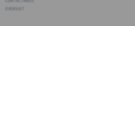
CONTÁCTANOS
OVERSIGT
KONTO
MI CUENTA
MIS DIRECCIONES
FAVORITOS
HISTORIAL DE PEDIDOS
BOLETINES
NYHEDSBREV
INTRODUZCA
SUSCRIBIRSE
SU
CORREO
ELECTRÓNICO