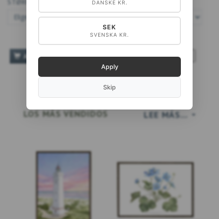
STØRRELSE:
DANSKE KR.
SEK
SVENSKA KR.
TILFØJ TIL ØNSKESKYEN
AÑADIR A LA CESTA
Apply
Skip
LOS MÁS VENDIDOS
LEE MÁS...