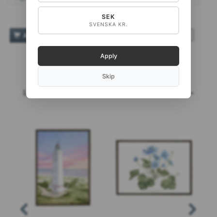
SEK
SVENSKA KR.
TILFØJ TIL ØNSKESKYEN
AÑADIR A LA CESTA
Apply
Skip
LOS MÁS VENDIDOS
LEE MÁS...