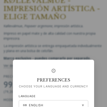
KØLLEVALMUE -
IMPRESIÓN ARTÍSTICA -
ELIGE TAMAÑO
Køllevalmue,
Papaver argemone,
impresión artística.
Impreso en papel mate y de alta calidad con nuestra propia
impresora.
La impresión artística se entrega empaquetada individualmente
y plana en una bolsa de celofán.
Marco exclusivo - puedes comprarlo por separado.
Ver descripción completa
⚙
PRECIO DESDE
PREFERENCES
99,00 DKK
CHOOSE YOUR LANGUAGE AND CURRENCY
(
79,20 DKK
IVA NO INCLUIDO
)
LANGUAGE
MODELO:
40-A4264
ENGLISH
GB
▼