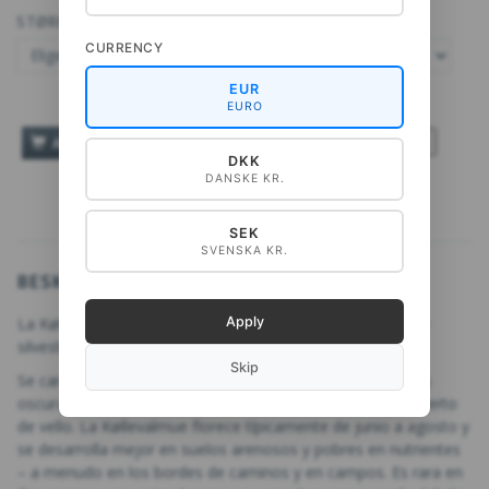
STØRRELSE:
CURRENCY
EUR
EURO
TILFØJ TIL ØNSKESKYEN
AÑADIR A LA CESTA
DKK
DANSKE KR.
SEK
SVENSKA KR.
BESKRIVELSE
Apply
La Køllevalmue (Papaver argemone) es una planta anual y
silvestre que pertenece a la familia de las amapolas.
Skip
Se caracteriza por sus pequeñas flores rojas con manchas
oscuras en la base de los pétalos y un tallo delgado y cubierto
de vello. La Køllevalmue florece típicamente de junio a agosto y
se desarrolla mejor en suelos arenosos y pobres en nutrientes
– a menudo en los bordes de caminos y en campos. Es rara en