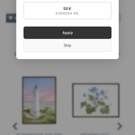
SEK
SVENSKA KR.
TILFØJ TIL ØNSKESKYEN
AÑADIR A LA CESTA
Apply
Skip
LOS MÁS VENDIDOS
LEE MÁS...