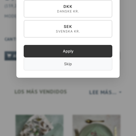
(
159,20 DKK
IVA NO INCLUIDO
)
DKK
DANSKE KR.
MODELO:
5711612038255
SEK
SVENSKA KR.
CANTIDAD
Apply
TILFØJ TIL ØNSKESKYEN
AÑADIR A LA CESTA
Skip
LOS MÁS VENDIDOS
LEE MÁS...