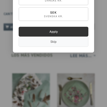
DANSKE KR.
SEK
CANTIDAD
SVENSKA KR.
TILFØJ TIL ØNSKESKYEN
AÑADIR A LA CESTA
Apply
Skip
LOS MÁS VENDIDOS
LEE MÁS...