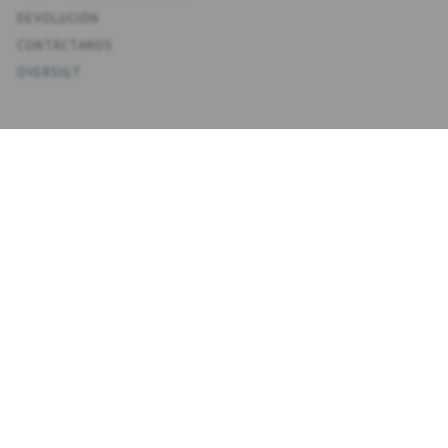
DEVOLUCIÓN
CONTÁCTANOS
OVERSIGT
KONTO
MI CUENTA
MIS DIRECCIONES
FAVORITOS
HISTORIAL DE PEDIDOS
BOLETINES
NYHEDSBREV
INTRODUZCA
SUSCRIBIRSE
SU