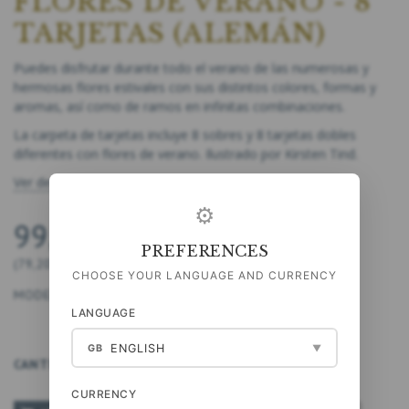
FLORES DE VERANO - 8
TARJETAS (ALEMÁN)
Puedes disfrutar durante todo el verano de las numerosas y
hermosas flores estivales con sus distintos colores, formas y
aromas, así como de ramos en infinitas combinaciones.
La carpeta de tarjetas incluye 8 sobres y 8 tarjetas dobles
diferentes con flores de verano. Ilustrado por Kirsten Tind.
Ver descripción completa
⚙
99,00 DKK
PREFERENCES
(
79,20 DKK
IVA NO INCLUIDO
)
CHOOSE YOUR LANGUAGE AND CURRENCY
MODELO:
5711612010350
LANGUAGE
ENGLISH
GB
▼
CANTIDAD
CURRENCY