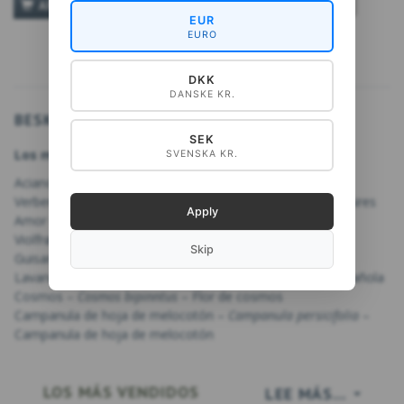
TILFØJ TIL ØNSKESKYEN
AÑADIR A LA CESTA
EUR
EURO
DKK
DANSKE KR.
BESKRIVELSE
SEK
Los motivos en las tarjetas:
SVENSKA KR.
Aciano –
Centaurea cyanus Blåklint
- Aciano
Verbena alta –
Verbena bonariensis -
Verbena de Buenos Aires
Apply
Amor en la niebla -
Nigella damascena
– Amor en la niebla
Violfrøstjerne –
Thalictrum delavayi
Rue de pradera china
Skip
Guisante de olor –
Lathyrus odoratus
– Guisante de olor
Lavanda de mariposa -
Lavandula stoechas
– Lavanda española
Cosmos –
Cosmos bipinntus
– Flor de cosmos
Campanula de hoja de melocotón –
Campanula persicifolia
–
Campanula de hoja de melocotón
LOS MÁS VENDIDOS
LEE MÁS...