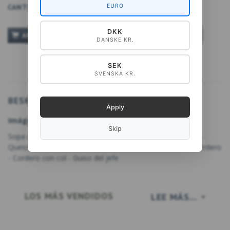
CANTIDAD
EURO
DKK
TILFØJ TIL ØNSKESKYEN
AÑADIR A LA CESTA
DANSKE KR.
SEK
SVENSKA KR.
BESKRIVELSE
Apply
Imágenes en las tarjetas:
Skip
Sopa de trucha - Pan de granos de trigo - Gachas de trigo -
Queso de suero de leche - Bollos de hierbas - Rollos de cordero
- Cordero con col - Guiso del jefe
LOS MÁS VENDIDOS
LEE MÁS...