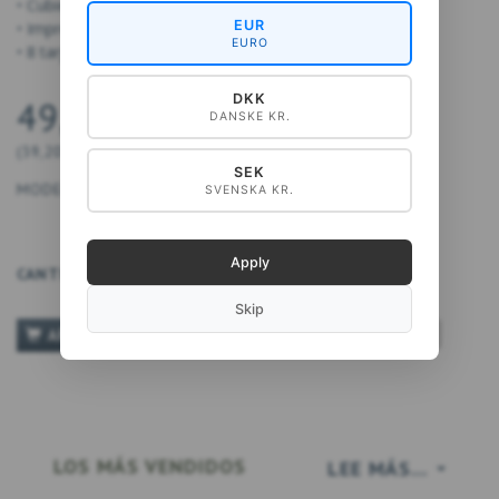
• Cubierta: 14,5 x 14,5 cm
EUR
• Impreso en papel FSC
EURO
• 8 tarjetas dobles y sobres
DKK
49,00 DKK
DANSKE KR.
(
39,20 DKK
IVA NO INCLUIDO
)
SEK
MODELO:
5711612040067
SVENSKA KR.
Apply
CANTIDAD
Skip
TILFØJ TIL ØNSKESKYEN
AÑADIR A LA CESTA
LOS MÁS VENDIDOS
LEE MÁS...