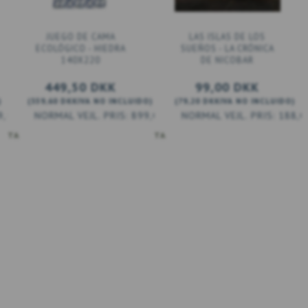
JUEGO DE CAMA
LAS ISLAS DE LOS
ECOLÓGICO - HIEDRA
SUEÑOS - LA CRÓNICA
140X220
DE NICOBAR
449,50 DKK
99,00 DKK
)
(
359,60 DKK
IVA NO INCLUIDO
)
(
79,20 DKK
IVA NO INCLUIDO
)
9,00 DKK
899,00 DKK
188,0
ESTA
AÑADIR A LA CESTA