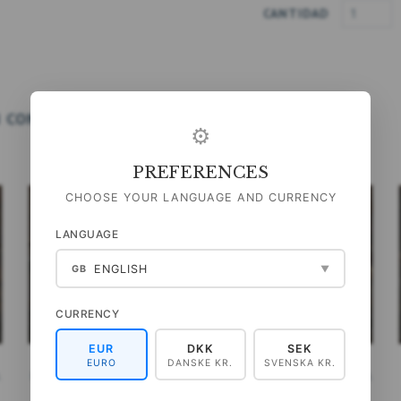
CANTIDAD
 COMPRADO
RECIÉN LLEGADOS
⚙
PREFERENCES
CHOOSE YOUR LANGUAGE AND CURRENCY
LANGUAGE
ENGLISH
GB
▼
CURRENCY
EUR
DKK
SEK
EURO
DANSKE KR.
SVENSKA KR.
ROSA SILVESTRE - CARPETA
SOMMERKRANSE - CARPETA
CUADRADA DE TARJETAS
CUADRADA DE TARJETAS