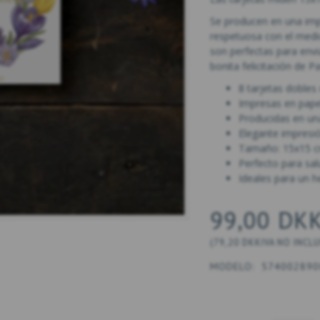
Se producen en una imp
respetuosa con el medio
son perfectas para env
bonita felicitación de P
8 tarjetas dobles
Impresas en papel
Producidas en u
Elegante impresi
Tamaño: 15x15 cm
Perfecto para sal
Ideales para un 
99,00 DK
(
79,20 DKK
IVA NO INCL
MODELO:
574002890