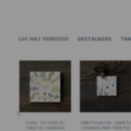
LOS MÁS VENDIDOS
DESTACADOS
TAN
FLORA - ESTUCHE DE
GRØFTEKANTEN - CARPETA
TARJETAS CUADRADO
CUADRADA PARA TARJETAS