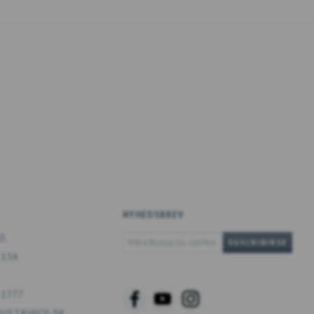
NYHEDSBREV
INTRODUZCA
O.
SUSCRIBIRSE
SU
 13A
CORREO
ELECTRÓNICO
 1777
USTRUPCO.DK