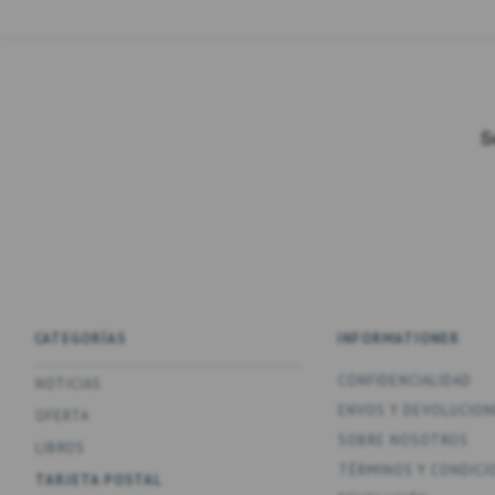
CATEGORÍAS
INFORMATIONER
CONFIDENCIALIDAD
NOTICIAS
ENV­OS Y DEVOLUCION
OFERTA
SOBRE NOSOTROS
LIBROS
TÉRMINOS Y CONDICI
TARJETA POSTAL