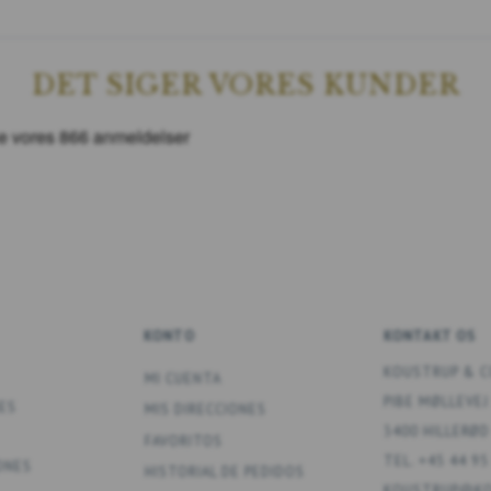
DET SIGER VORES KUNDER
KONTO
KONTAKT OS
KOUSTRUP & C
MI CUENTA
PIBE MØLLEVEJ
ES
MIS DIRECCIONES
3400 HILLERØD
FAVORITOS
TEL. +45 44 95
ONES
HISTORIAL DE PEDIDOS
KOUSTRUP@KO