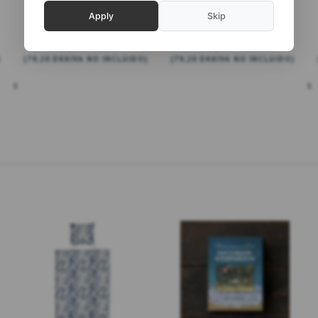
Apply
Skip
99,00 DKK
99,00 DKK
)
(
79,20 DKK
IVA NO INCLUIDO
)
(
79,20 DKK
IVA NO INCLUIDO
)
AÑADIR A LA CESTA
ONES
VER TODAS LAS OPCIONES