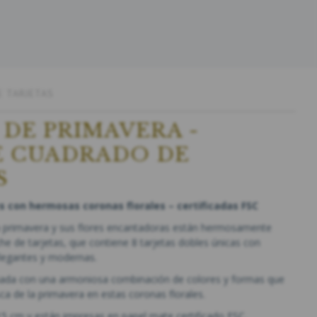
E TARJETAS
DE PRIMAVERA -
E CUADRADO DE
S
s con hermosas coronas florales – certificadas FSC
la primavera y sus flores encantadoras están hermosamente
che de tarjetas, que contiene 8 tarjetas dobles únicas con
legantes y modernas.
ñada con una armoniosa combinación de colores y formas que
sca de la primavera en estas coronas florales.
15 cm y están impresas en papel mate certificado FSC.