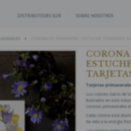
DISTRIBUTEURS B2B
SOBRE NOSOTROS
CUADRADAS
CORONA DE PRIMAVERA - ESTUCHE CUADRADO D
CORONA 
ESTUCH
TARJETA
Tarjetas primaverale
Los colores claros de 
ilustrados en este estu
coronas primaverales e
Cada corona está dise
da vida a la energía fre
Las tarjetas miden 15x