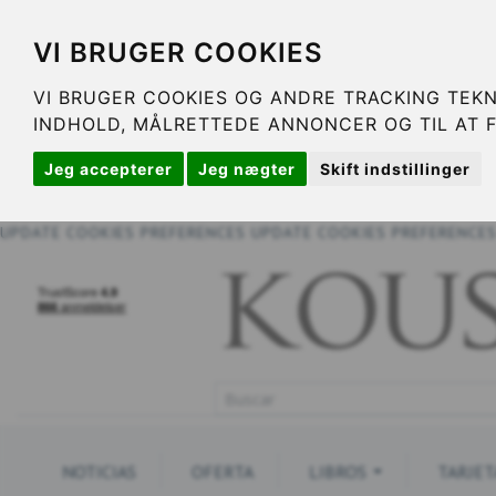
VI BRUGER COOKIES
VI BRUGER COOKIES OG ANDRE TRACKING TEKN
INDHOLD, MÅLRETTEDE ANNONCER OG TIL AT 
Jeg accepterer
Jeg nægter
Skift indstillinger
UPDATE COOKIES PREFERENCES
UPDATE COOKIES PREFERENCE
NOTICIAS
OFERTA
LIBROS
TARJET