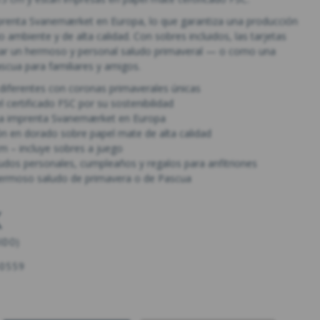
renta Svanemærket en Europa, lo que garantiza una producción
 ambiente y de alta calidad. Con sobres incluidos, las tarjetas
iar un hermoso y personal saludo primaveral — o como una
ascua para familiares y amigos.
 diferentes con coronas primaverales únicas
 certificado FSC por su sostenibilidad
na imprenta Svanemærket en Europa
ón en dorado sobre papel mate de alta calidad
 – incluye sobres a juego
udos personales, cumpleaños y regalos para anfitriones
hermoso saludo de primavera o de Pascua
K
UIDO
)
0559