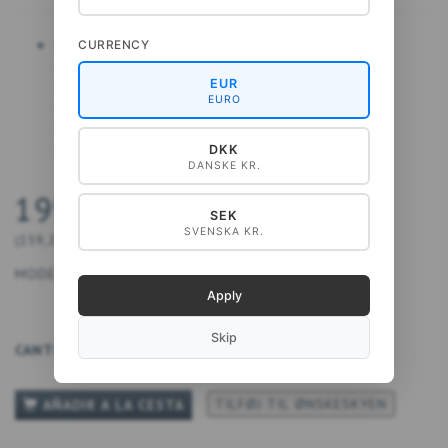
Cojín: 80x80 cm
CURRENCY
• 100% algodón orgánico
EUR
• Lavable a 60°
EURO
• Apto para secadora; sacudir o estirar antes
• Planchar a temperatura media o alta
• Cierre: solapa
DKK
DANSKE KR.
199,00 DKK
SEK
SVENSKA KR.
(
159,20 DKK
IVA NO INCLUIDO
)
MODELO:
5740028902164
Apply
Skip
CANTIDAD
TILFØJ TIL ØNSKESKYEN
AÑADIR A LA CESTA