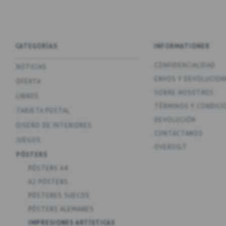
CATEGORÍAS
INFORMATIONER
CONFIDENCIALIDAD
NOTICIAS
ENV­OS Y DEVOLUCION
OFERTA
SOBRE NOSOTROS
LIBROS
TÉRMINOS Y CONDICI
TARJETA POSTAL
DEVOLUCIÓN
DISEÑO DE INTERIORES
CONTÁCTANOS
JUEGOS
OVERSIGT
PÓSTERS
PÓSTERS A4
A2 PÓSTERS
PÓSTERES SUECOS
PÓSTERS ALEMANES
IMPRESIONES ARTÍSTICAS