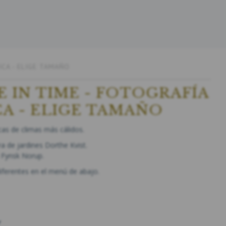
ICA - ELIGE TAMAÑO
E IN TIME - FOTOGRAFÍA
CA - ELIGE TAMAÑO
as de climas más cálidos.
a de jardines Dorthe Kvist.
 Fynsk Norup.
iferentes en el menú de abajo.