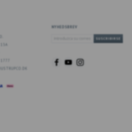
NYHEDSBREV
INTRODUZCA
O.
SUSCRIBIRSE
SU
 13A
CORREO
ELECTRÓNICO
 1777
USTRUPCO.DK