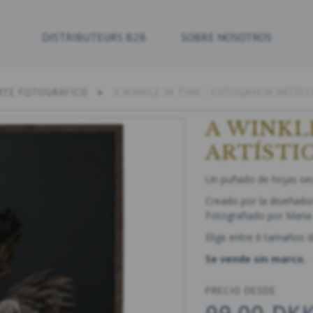
DISTRIBUTEURS B2B
SOBRE NOSOTROS
RTE FOTOGRÁFICO
A WINKLE IN TIME - FOTOGRAFÍA ARTÍST
A WINKL
ARTÍSTI
Un puñado de hojas sec
Creado por la diseñador
Fotografiado por Maria
Elige entre 6 tamaños d
Se vende sin marco.
PRECIO DESDE