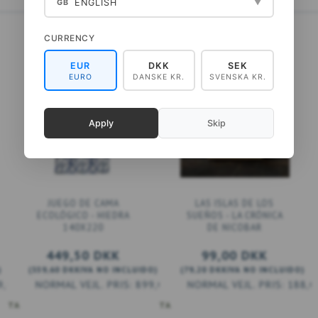
ENGLISH
GB
▼
CURRENCY
EUR
DKK
SEK
EURO
DANSKE KR.
SVENSKA KR.
Apply
Skip
JUEGO DE CAMA
LAS ISLAS DE LOS
ECOLÓGICO - HIEDRA
SUEÑOS - LA CRÓNICA
140X220
DE NICOBAR
449,50 DKK
99,00 DKK
)
(
359,60 DKK
IVA NO INCLUIDO
)
(
79,20 DKK
IVA NO INCLUIDO
)
9,00 DKK
899,00 DKK
188,0
ESTA
AÑADIR A LA CESTA