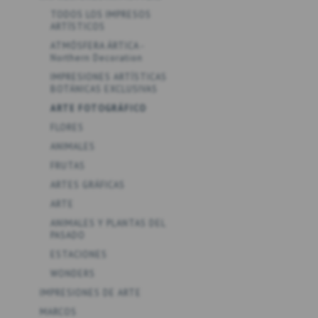
TODOS LOS IMPRESOS
ARTÍSTICOS
ATMÓSFERA ÁRTICA -
Northern Decoration
IMPRESIONES ARTÍSTICAS
BOTÁNICAS EXCLUSIVAS
ARTE FOTOGRÁFICO
FLORES
ANIMALES
FRUTAS
ARTES GRÁFICAS
ARTE
ANIMALES Y PLANTAS DEL
PASADO
ESTACIONES
WONDERS
IMPRESIONES DE ARTE
MARCOS