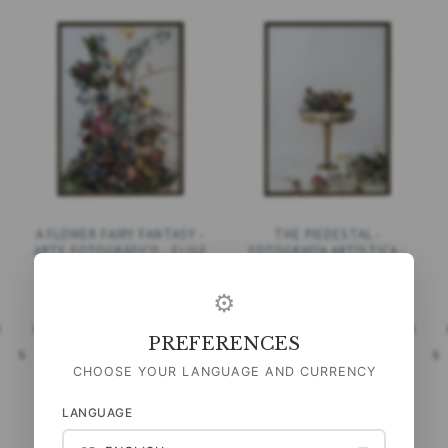
A FLOWER FAIRY FANTASY -
THE PIEDESTAL -
ARTE FOTOGRÁFICO - ELIGE
FOTOGRAFÍA ARTÍSTICA -
TAMAÑO
ELIGE TAMAÑO
⚙
99,00 DKK
99,00 DKK
)
(
79,20 DKK
IVA NO INCLUIDO
)
(
79,20 DKK
IVA NO INCLUIDO
)
PREFERENCES
ONES
VER TODAS LAS OPCIONES
VER TODAS LAS OPCIONES
CHOOSE YOUR LANGUAGE AND CURRENCY
LANGUAGE