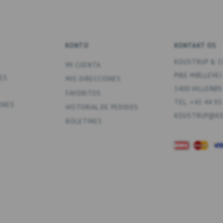
KONTO
KONTAKT OS
KOUSTRUP & C
MI CUENTA
PIBE MØLLEVEJ
ES
MIS DIRECCIONES
3400 HILLERØD
FAVORITOS
TEL. +45 44 95
ONES
HISTORIAL DE PEDIDOS
KOUSTRUP@KO
BOLETINES