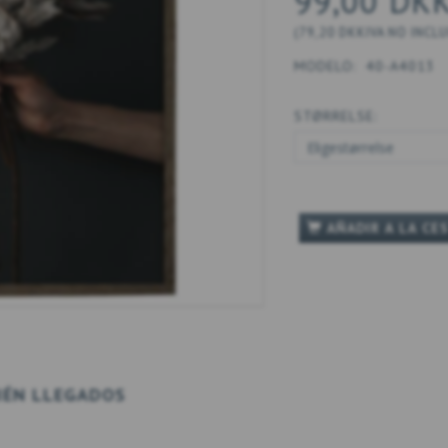
99,00 DK
(
79,20 DKK
IVA NO INCL
MODELO:
40-A4013
STØRRELSE:
AÑADIR A LA CE
IÉN LLEGADOS