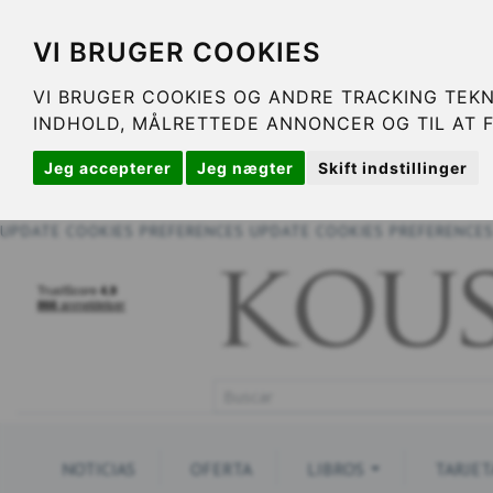
VI BRUGER COOKIES
VI BRUGER COOKIES OG ANDRE TRACKING TEKN
INDHOLD, MÅLRETTEDE ANNONCER OG TIL AT 
Jeg accepterer
Jeg nægter
Skift indstillinger
UPDATE COOKIES PREFERENCES
UPDATE COOKIES PREFERENCE
NOTICIAS
OFERTA
LIBROS
TARJET