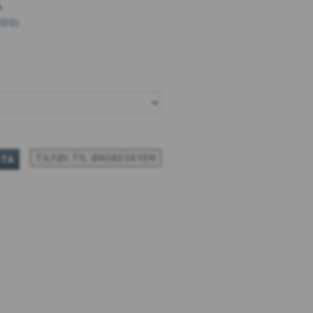
K
UIDO
)
TILFØJ TIL ØNSKESKYEN
STA