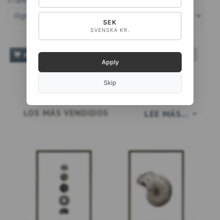
STØRRELSE:
SEK
SVENSKA KR.
TILFØJ TIL ØNSKESKYEN
AÑADIR A LA CESTA
Apply
Skip
LOS MÁS VENDIDOS
LEE MÁS...