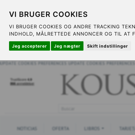
VI BRUGER COOKIES
VI BRUGER COOKIES OG ANDRE TRACKING TEKN
INDHOLD, MÅLRETTEDE ANNONCER OG TIL AT 
Jeg accepterer
Jeg nægter
Skift indstillinger
UPDATE COOKIES PREFERENCES
UPDATE COOKIES PREFERENCE
NOTICIAS
OFERTA
LIBROS
TARJET