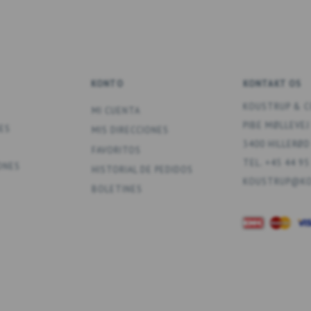
KONTO
KONTAKT OS
KOUSTRUP & C
MI CUENTA
PIBE MØLLEVEJ
ES
MIS DIRECCIONES
3400 HILLERØD
FAVORITOS
TEL. +45 44 95
ONES
HISTORIAL DE PEDIDOS
KOUSTRUP@KO
BOLETINES