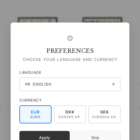
⚙
PREFERENCES
CHOOSE YOUR LANGUAGE AND CURRENCY
LANGUAGE
KRYDDERURTER - PÓSTER
MARIPOSAS - PÓSTER A2
ENGLISH
GB
▼
A2
CURRENCY
99,00 DKK
99,00 DKK
)
(
79,20 DKK
IVA NO INCLUIDO
)
(
79,20 DKK
IVA NO INCLUIDO
)
EUR
DKK
SEK
AÑADIR A LA CESTA
AÑADIR A LA CESTA
EURO
DANSKE KR.
SVENSKA KR.
Apply
Skip