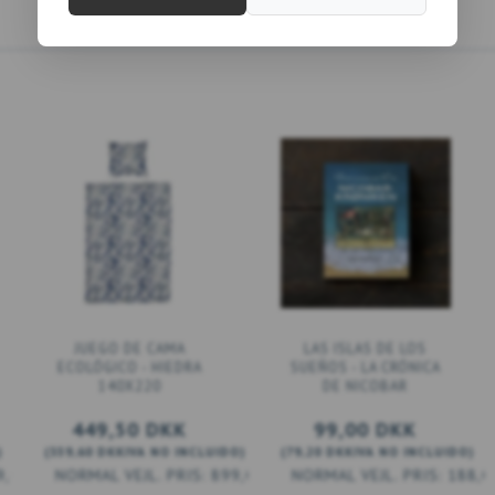
JUEGO DE CAMA
LAS ISLAS DE LOS
ECOLÓGICO - HIEDRA
SUEÑOS - LA CRÓNICA
140X220
DE NICOBAR
449,50 DKK
99,00 DKK
)
(
359,60 DKK
IVA NO INCLUIDO
)
(
79,20 DKK
IVA NO INCLUIDO
)
9,00 DKK
899,00 DKK
188,0