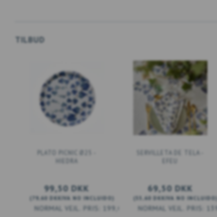
TILBUD
PLATO PICNIC Ø25 -
SERVILLETA DE TELA -
HIEDRA
EFEU
99,50 DKK
69,50 DKK
(
79,60 DKK
IVA NO INCLUIDO
)
(
55,60 DKK
IVA NO INCLUIDO
199,00 DKK
13