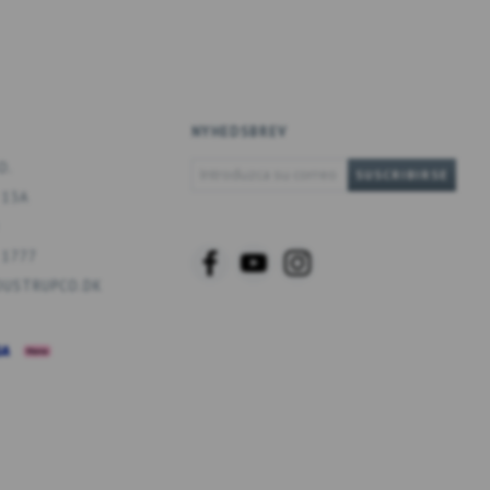
NYHEDSBREV
INTRODUZCA
O.
SUSCRIBIRSE
SU
 13A
CORREO
ELECTRÓNICO
 1777
USTRUPCO.DK