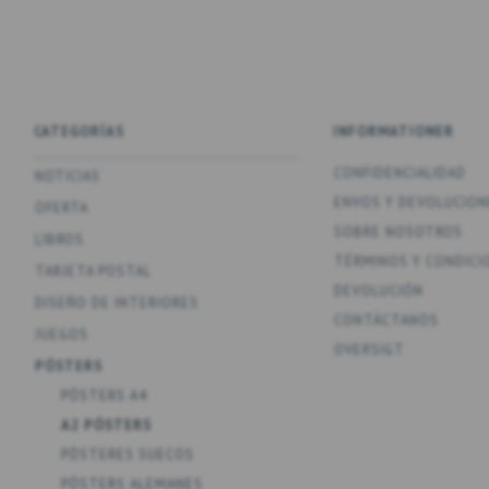
CATEGORÍAS
INFORMATIONER
CONFIDENCIALIDAD
NOTICIAS
ENV­OS Y DEVOLUCION
OFERTA
SOBRE NOSOTROS
LIBROS
TÉRMINOS Y CONDICI
TARJETA POSTAL
DEVOLUCIÓN
DISEÑO DE INTERIORES
CONTÁCTANOS
JUEGOS
OVERSIGT
PÓSTERS
PÓSTERS A4
A2 PÓSTERS
PÓSTERES SUECOS
PÓSTERS ALEMANES