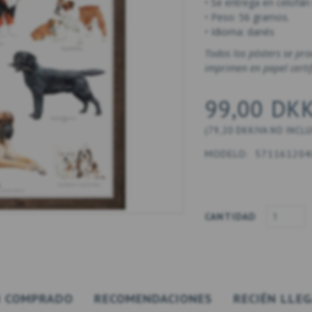
• Se entrega en celofán
• Peso: 56 gramos.
• Idioma: danés
Todos los pósters se pr
imprimen en papel certi
99,00 DK
(
79,20 DKK
IVA NO INCL
MODELO:
571161204
CANTIDAD
 COMPRADO
RECOMENDACIONES
RECIÉN LLE