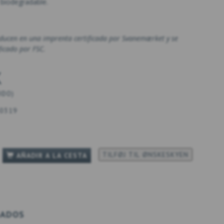
 biodegradable.
oducen en una imprenta certificada por Svanemærket y se
ficado por FSC.
K
UIDO
)
0319
TILFØJ TIL ØNSKESKYEN
AÑADIR A LA CESTA
GADOS