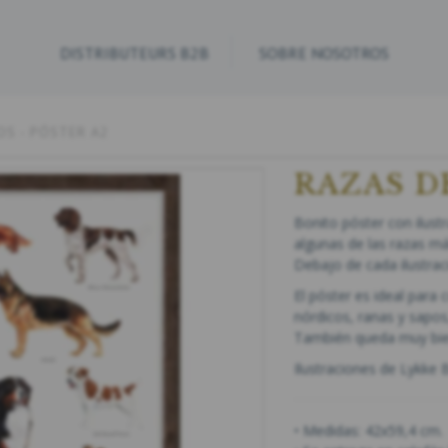
DISTRIBUTEURS B2B
SOBRE NOSOTROS
OS - PÓSTER A2
RAZAS D
Bonito póster con ilust
algunas de las razas m
Debajo de cada ilustrac
El póster es ideal para 
nórdicos, ranas y sapos
También queda muy bien
Ilustraciones de Lykke 
• Medidas: 42x59,4 cm.