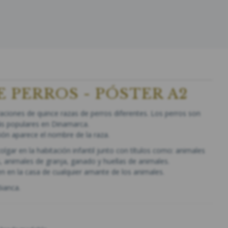
E PERROS - PÓSTER A2
raciones de quince razas de perros diferentes. Los perros son
ás populares en Dinamarca.
ión aparece el nombre de la raza.
colgar en la habitación infantil junto con títulos como: animales
, animales de granja, ganado y huellas de animales.
 en la casa de cualquier amante de los animales.
Bianca.