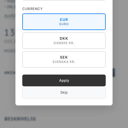
• Waschtemperatur: 40 °C
• 0% Einlaufen
CURRENCY
Ausführliche Beschreibung anzeigen
EUR
EURO
139,00 DKK
DKK
(
111,20 DKK
EXKL. MWST
)
DANSKE KR.
MODEL/ARTIKELNR.:
5711612042672
SEK
SVENSKA KR.
ANZAHL
IN DEN WARENKORB
Apply
Skip
BESKRIVELSE