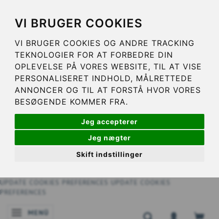
VI BRUGER COOKIES
VI BRUGER COOKIES OG ANDRE TRACKING
TEKNOLOGIER FOR AT FORBEDRE DIN
OPLEVELSE PÅ VORES WEBSITE, TIL AT VISE
PERSONALISERET INDHOLD, MÅLRETTEDE
ANNONCER OG TIL AT FORSTÅ HVOR VORES
BESØGENDE KOMMER FRA.
Jeg accepterer
Jeg nægter
Skift indstillinger
UPDATE COOKIES PREFERENCES
UPDATE COOKIES
PREFERENCES
MENÜ
ANZEIGE ÄNDERN