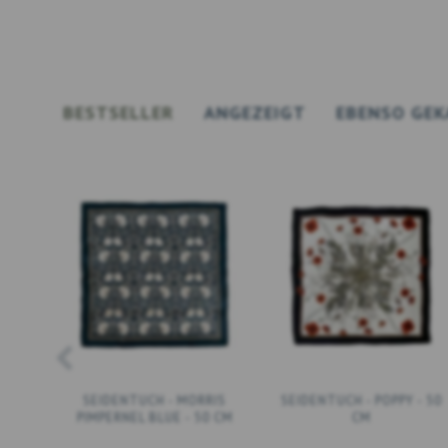
BESTSELLER
ANGEZEIGT
EBENSO GEK
SEIDENTUCH - MORRIS
SEIDENTUCH - POPPY - 50
PIMPERNEL BLUE - 50 CM
CM