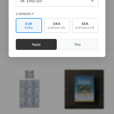
ENGLISH
GB
▼
399,00 DKK
399,00 DKK
(
319,20 DKK
EXKL. MWST
)
(
319,20 DKK
EXKL. MWST
)
CURRENCY
IN DEN WARENKORB
IN DEN WARENKORB
EUR
DKK
SEK
EURO
DANSKE KR.
SVENSKA KR.
Apply
Skip