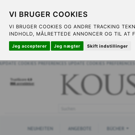
VI BRUGER COOKIES
VI BRUGER COOKIES OG ANDRE TRACKING TEKN
INDHOLD, MÅLRETTEDE ANNONCER OG TIL AT 
Jeg accepterer
Jeg nægter
Skift indstillinger
UPDATE COOKIES PREFERENCES
UPDATE COOKIES PREFERENCE
NEUHEITEN
ANGEBOTE
BÜCHER