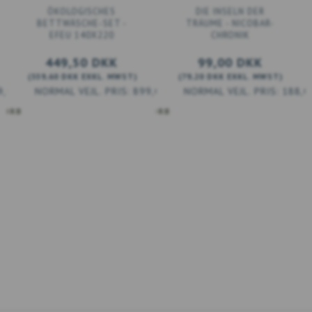
ÖKOLOGISCHES
DIE INSELN DER
BETTWÄSCHE-SET -
TRÄUME - NICOBAR-
EFEU 140X220
CHRONIK
449,50 DKK
99,00 DKK
(
359,60 DKK
EXKL. MWST
)
(
79,20 DKK
EXKL. MWST
)
9,00 DKK
899,00 DKK
188,0
KORB
IN DEN WARENKORB