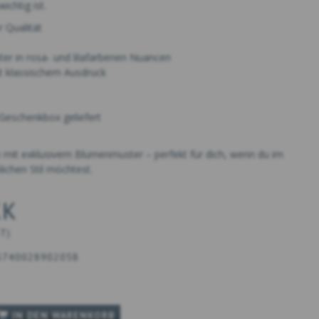
ichtig ist.
 Qualität
er in rosa- und lilafarbenen Nuancen
it klassischem Ausdruck
 Geschenkbox geliefert
h mit exklusivem Blumenmuster – perfekt für dich, wenn du im
lichen Stil möchtest.
KK
ST
)
5740028902058
IN DEN WARENKORB