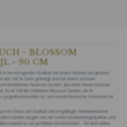
UCH - BLOSSOM
L - 90 CM
ch in hervorragender Qualität mit pinken Blumen auf grünem
st aus 100 % Seide gefertigt und mit einem schönen
nd lilafarbenen Nuancen verziert, das einen feinen Kontrast
t. Es ist Teil der Kollektion Blossom Garden, die in
Lyngvild entstanden ist, und vereint klassische Schönheit mit
pa mit Fokus auf Qualität und sorgfältiger Handwerkskunst
rollten Kanten zeugen von der hohen Verarbeitungsqualität, und
kbox macht es zur perfekten Geschenkidee – für dich selbst