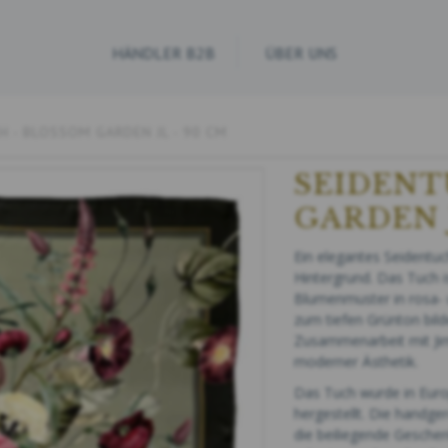
HÄNDLER B2B
ÜBER UNS
H - BLOSSOM GARDEN JL - 90 CM
SEIDENT
GARDEN J
Ein elegantes Seidentu
Hintergrund. Das Tuch i
Blumenmuster in rosa- u
zum tiefen Grünton bilde
Zusammenarbeit mit Jim 
moderner Ästhetik.
Das Tuch wurde in Euro
hergestellt. Die handge
die beiliegende Geschen