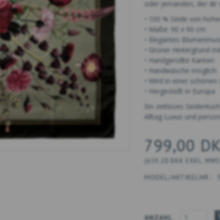
oder jemanden, der dir w
• 100 % Seide von hoher
• Maße: 90 x 90 cm
• Elegantes Blumenmust
• Grüner Hintergrund m
• Handgerollte Kanten
• Handwäsche möglich
• Wird in einer schönen
• Hergestellt in Europa
Ein zeitloses Seidentuc
Alltag Luxus und persön
799,00 D
(
639,20 DKK
EXKL. MW
MODEL/ARTIKELNR.:
ANZAHL