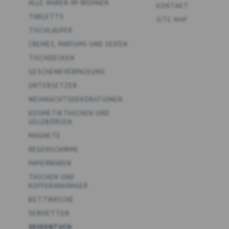
ALLE WAREN IM WOHNEN
KONTAKT
TABLETTS
SITE MAP
TISCHLÄUFER
CREMES, PARFUMS UND SEIFEN
TISCHDECKEN
GESCHENKVERPACKUNG
UNTERSETZER
WEIHNACHTSDEKORATIONEN
KOSMETIKTASCHEN UND
GELDBÖRSEN
MAGNETE
REGENSCHIRME
PAPIERWAREN
TASCHEN UND
KOFFERANHÄNGER
BETTWÄSCHE
SERVIETTEN
SEIDENTUCH