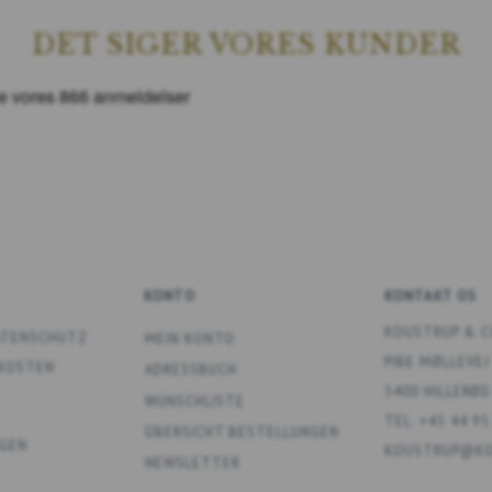
DET SIGER VORES KUNDER
KONTO
KONTAKT OS
KOUSTRUP & C
DATENSCHUTZ
MEIN KONTO
PIBE MØLLEVEJ
DKOSTEN
ADRESSBUCH
3400 HILLERØD
WUNSCHLISTE
TEL. +45 44 95
ÜBERSICHT BESTELLUNGEN
GEN
KOUSTRUP@KO
NEWSLETTER