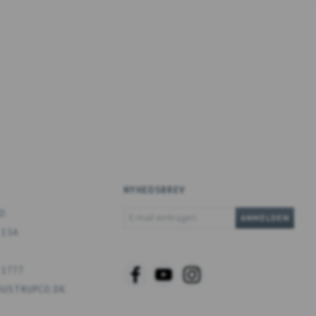
NYHEDSBREV
E-
O.
ANMELDEN
MAIL
 13A
EINTRAGEN
 1777
USTRUPCO.DK