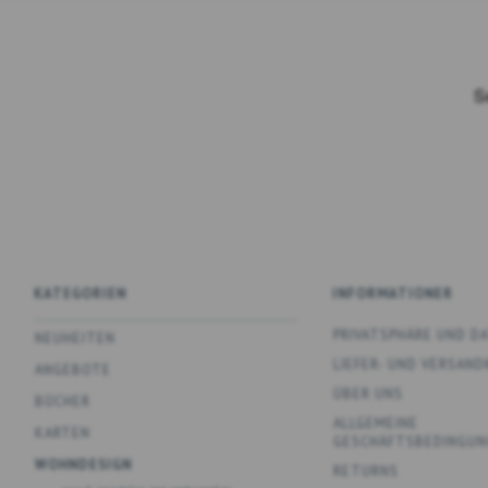
KATEGORIEN
INFORMATIONER
PRIVATSPHÄRE UND 
NEUHEITEN
LIEFER- UND VERSAN
ANGEBOTE
ÜBER UNS
BÜCHER
ALLGEMEINE
KARTEN
GESCHÄFTSBEDINGUN
WOHNDESIGN
RETURNS