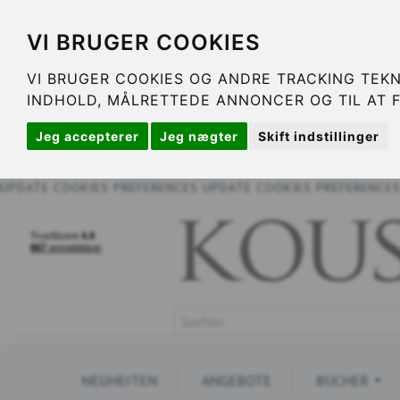
VI BRUGER COOKIES
VI BRUGER COOKIES OG ANDRE TRACKING TEKN
INDHOLD, MÅLRETTEDE ANNONCER OG TIL AT 
Jeg accepterer
Jeg nægter
Skift indstillinger
UPDATE COOKIES PREFERENCES
UPDATE COOKIES PREFERENCE
NEUHEITEN
ANGEBOTE
BÜCHER