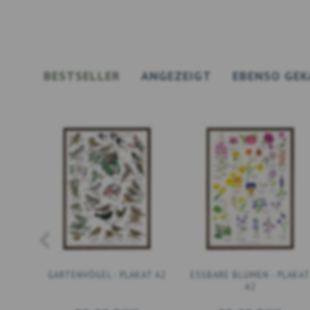
BESTSELLER
ANGEZEIGT
EBENSO GEK
GARTENVÖGEL - PLAKAT A2
ESSBARE BLUMEN - PLAKA
A2