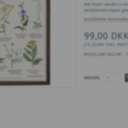
Alle Poster werden in ei
zertifiziertem Papier ged
Ausführliche Beschreib
99,00 DK
(
79,20 DKK
EXKL. MWS
MODEL/ARTIKELNR.:
ANZAHL