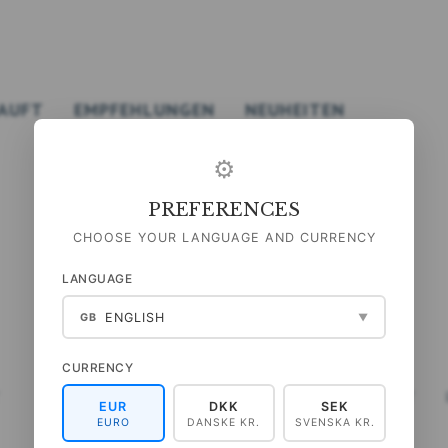
AUFT
EMPFEHLUNGEN
NEUHEITEN
⚙
PREFERENCES
CHOOSE YOUR LANGUAGE AND CURRENCY
LANGUAGE
ENGLISH
GB
▼
CURRENCY
T
KRÄUTER - PLAKAT A2
SCHMETTERLINGE - PLAKAT
EUR
DKK
SEK
A2
EURO
DANSKE KR.
SVENSKA KR.