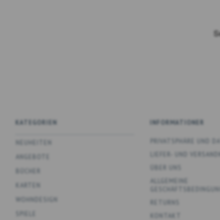
KATEGORIEN
INFORMATIONER
PRIVATSPHÄRE UND 
NEUHEITEN
LIEFER- UND VERSAN
ANGEBOTE
ÜBER UNS
BÜCHER
ALLGEMEINE
KARTEN
GESCHÄFTSBEDINGUN
WOHNDESIGN
RETURNS
SPIELE
KONTAKT