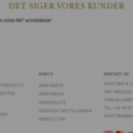
DET SIGER VORES KUNDER
KONTO
KONTAKT OS
KOUSTRUP & C
DATENSCHUTZ
MEIN KONTO
PIBE MØLLEVEJ
DKOSTEN
ADRESSBUCH
3400 HILLERØD
WUNSCHLISTE
TEL. +45 44 95
ÜBERSICHT BESTELLUNGEN
GEN
KOUSTRUP@KO
NEWSLETTER