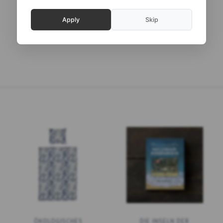
99,00 DKK
99,00 DKK
(
79,20 DKK
EXKL. MWST
)
(
79,20 DKK
EXKL. MWST
)
Apply
Skip
IN DEN WARENKORB
IN DEN WARENKORB
ÖKOLOGISCHES
DIE INSELN DER