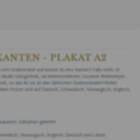
ANTEN - PLAKAT A2
 vom Grabenrand und kennst du ihre Namen? Falls nicht, ist
e ideale Gelegenheit, sie kennenzulernen. Susanne Weitemeyer
net, so wie du sie an den dänischen Grabenrändern finden
dem Poster sind auf Dänisch, Schwedisch, Norwegisch, Englisch,
baubarem Zellophan geliefert.
hwedisch, Norwegisch, Englisch, Deutsch und Latein.