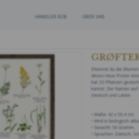
HÄNDLER B2B
ÜBER UNS
GRØFTEK
Erkennst du die Blumen
dieses neue Poster ein
hat 23 Pflanzen gezeich
kannst. Die Namen auf 
Deutsch und Latein.
• Maße: 42 x 59,4 cm.
• Wird in biologisch ab
• Gewicht: 56 Gramm.
• Sprachen: Dänisch, Sc