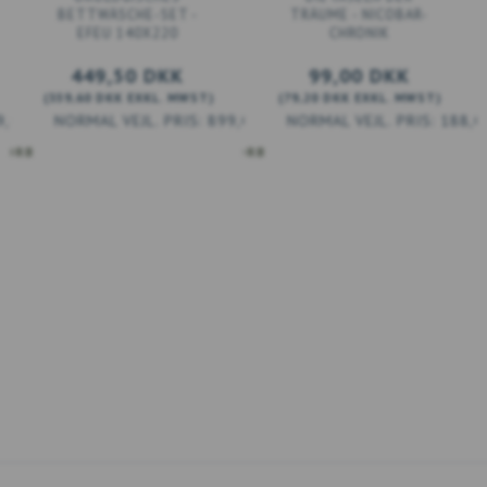
BETTWÄSCHE-SET -
TRÄUME - NICOBAR-
EFEU 140X220
CHRONIK
449,50 DKK
99,00 DKK
(
359,60 DKK
EXKL. MWST
)
(
79,20 DKK
EXKL. MWST
)
9,00 DKK
899,00 DKK
188,0
KORB
IN DEN WARENKORB