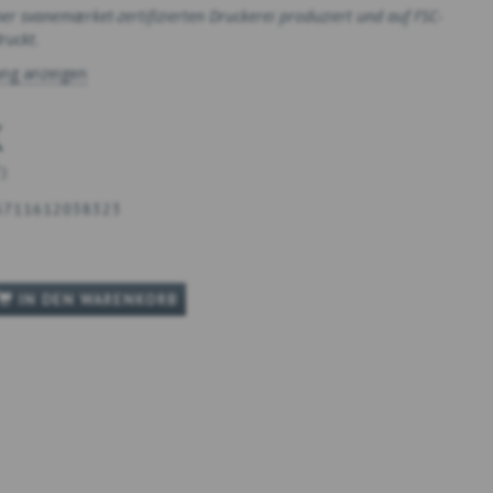
ner svanemærket-zertifizierten Druckerei produziert und auf FSC-
ruckt.
ung anzeigen
K
T
)
5711612038323
IN DEN WARENKORB