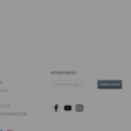
NYHEDSBREV
E-
O.
ANMELDEN
MAIL
 13A
EINTRAGEN
 1777
USTRUPCO.DK