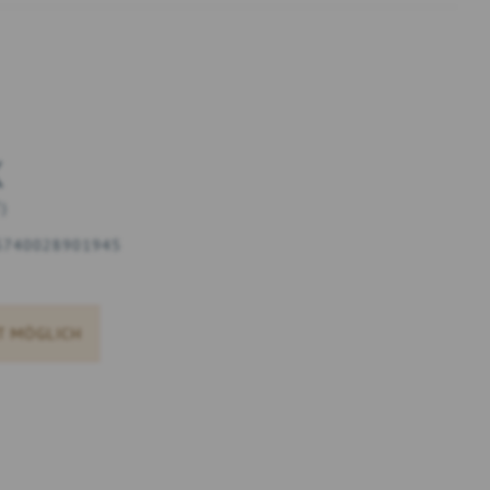
K
T
)
5740028901945
T MÖGLICH