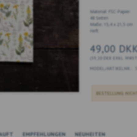
Material: FSC-Papier
48 Seiten
Maße: 15,4 x 21,5 cm
Heft
49,00 DK
(
39,20 DKK
EXKL. MWS
MODEL/ARTIKELNR.:
BESTELLUNG NICH
AUFT
EMPFEHLUNGEN
NEUHEITEN