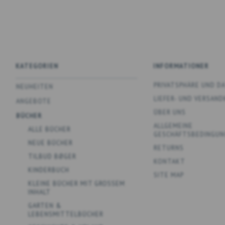
KATEGORIEN
INFORMATIONER
PRIVATSPHÄRE UND 
NEUHEITEN
LIEFER- UND VERSAN
ANGEBOTE
ÜBER UNS
BÜCHER
ALLGEMEINE
ALLE BÜCHER
GESCHÄFTSBEDINGUN
NEUE BÜCHER
RETURNS
TILBUD BØGER
KONTAKT
KINDERBUCH
SITE MAP
KLEINE BÜCHER MIT GROSSEM
INHALT
GARTEN &
LEBENSMITTELBÜCHER