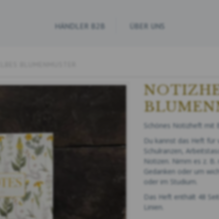
HÄNDLER B2B
ÜBER UNS
GELBES BLUMENMUSTER
NOTIZHE
BLUMEN
Schönes Notizheft mit 
Du kannst das Heft für v
Schulranzen, Arbeitsta
Notizen. Nimm es z. B. 
Gedanken oder um wicht
oder im Studium.
Das Heft enthält 48 Sei
Linien.