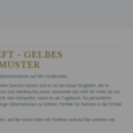
FT - GELBES
MUSTER
Blumenmotiven auf der Vorderseite.
iele Zwecke nutzen und es ist ein treuer Begleiter, der in
sche und Handtasche passt. Verwende das Heft für mehr als nur
mit zum Einkaufen, nutze es als Tagebuch, für persönliche
ige Informationen zu ordnen. Perfekt für Notizen in der Schule
ten, auf der einen Seite mit Punkten und auf der anderen mit