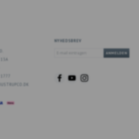
NYHEDSBREV
E-
O.
ANMELDEN
MAIL
 13A
EINTRAGEN
 1777
USTRUPCO.DK