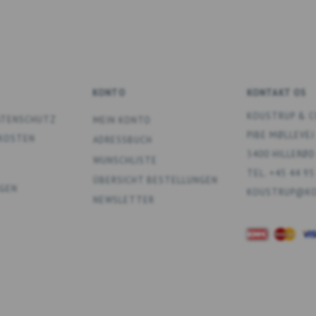
KONTO
KONTAKT OS
KOUSTRUP & C
DATENSCHUTZ
MEIN KONTO
PIBE MØLLEVEJ
DKOSTEN
ADRESSBUCH
3400 HILLERØD
WUNSCHLISTE
TEL. +45 44 95
ÜBERSICHT BESTELLUNGEN
GEN
KOUSTRUP@KO
NEWSLETTER