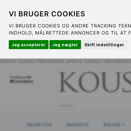
VI BRUGER COOKIES
VI BRUGER COOKIES OG ANDRE TRACKING TEKN
INDHOLD, MÅLRETTEDE ANNONCER OG TIL AT 
Jeg accepterer
Jeg nægter
Skift indstillinger
UPDATE COOKIES PREFERENCES
UPDATE COOKIES PREFERENCE
NEUHEITEN
ANGEBOTE
BÜCHER