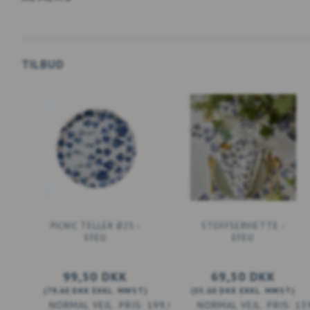
TILBUD
PICNIC TELLER Ø25 -
STOFFSERVIETTE -
EFEU
EFEU
99,50 DKK
69,50 DKK
(
79,60 DKK
EXKL. MWST
)
(
55,60 DKK
EXKL. MWST
)
199,00 DKK
13