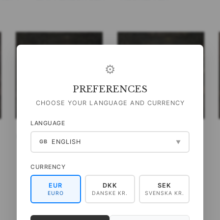
⚙
PREFERENCES
CHOOSE YOUR LANGUAGE AND CURRENCY
LANGUAGE
NOTIZHEFT - STRAWBERRY
NOTIZHEFT - PIMPERNEL
ENGLISH
GB
▼
THIEF WM
DARK BLUE WM
49,00 DKK
49,00 DKK
CURRENCY
(
39,20 DKK
EXKL. MWST
)
(
39,20 DKK
EXKL. MWST
)
EUR
DKK
SEK
IN DEN WARENKORB
IN DEN WARENKORB
EURO
DANSKE KR.
SVENSKA KR.