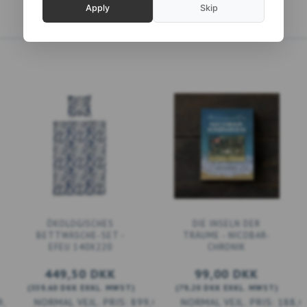
Apply
Skip
ÖKOLOGISCHES
DIE INSELN DER
BETTWÄSCHE-SET -
TRÄUME - NICOBAR-
EFEU 140X220
CHRONIK
449,50 DKK
99,00 DKK
(
359,60 DKK
EXKL. MWST
)
(
79,20 DKK
EXKL. MWST
)
9,00 DKK
899,00 DKK
188,0