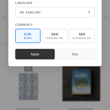
LANGUAGE
99,00 DKK
99,00 DKK
(
79,20 DKK
EXKL. MWST
)
(
79,20 DKK
EXKL. MWST
)
ENGLISH
GB
▼
HEN
ALLE OPTIONEN ANSEHEN
ALLE OPTIONEN ANSEHEN
CURRENCY
EUR
DKK
SEK
EURO
DANSKE KR.
SVENSKA KR.
Apply
Skip