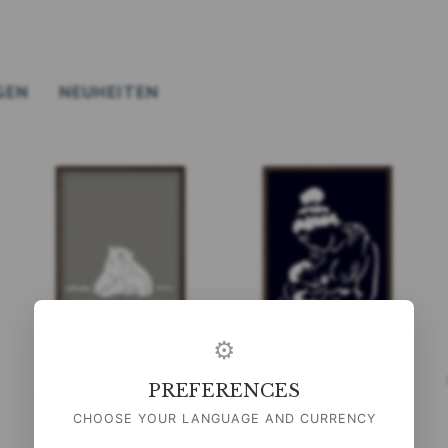
GEN
NEUHEITEN
⚙
NANOQ (ARCTIC LIGHT
ANAANA (ARCTIC DARK
PREFERENCES
GRANITE) - KUNSTDRUCK -
BLUE) - KUNSTDRUCK -
WÄHLE GRÖSSE
GRÖSSE WÄHLEN
CHOOSE YOUR LANGUAGE AND CURRENCY