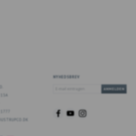
NYHEDSBREV
E-
O.
ANMELDEN
MAIL
 13A
EINTRAGEN
 1777
USTRUPCO.DK