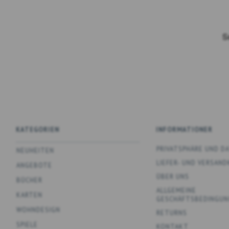
KATEGORIEN
INFORMATIONER
PRIVATSPHÄRE UND 
NEUHEITEN
LIEFER- UND VERSAN
ANGEBOTE
ÜBER UNS
BÜCHER
ALLGEMEINE
KARTEN
GESCHÄFTSBEDINGUN
WOHNDESIGN
RETURNS
SPIELE
KONTAKT