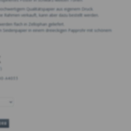
hochwertigem Qualitätspapier aus eigenem Druck.
ne Rahmen verkauft, kann aber dazu bestellt werden.
rden flach in Zellophan geliefert.
n Seidenpapier in einem dreieckigen Papprohr mit schönem
K
T
)
40-A4033
ORB