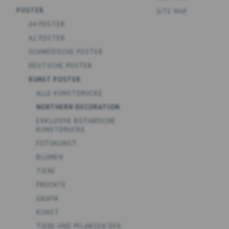
POSTER
SITE MAP
A4 POSTER
A2 POSTER
SCHWEDISCHE POSTER
DEUTSCHE POSTER
KUNST POSTER
ALLE KUNSTDRUCKE
NORTHERN DECORATION
EXKLUSIVE BOTANISCHE
KUNSTDRUCKE
FOTOKUNST
BLUMEN
TIERE
FRÜCHTE
GRAFIK
KUNST
TIERE UND PFLANZEN DER