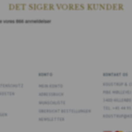
DET SIGER VORES KUNDER
KONTO
KONTAKT OS
KOUSTRUP & C
DATENSCHUTZ
MEIN KONTO
PIBE MØLLEVEJ
DKOSTEN
ADRESSBUCH
3400 HILLERØD
WUNSCHLISTE
TEL. +45 44 95
ÜBERSICHT BESTELLUNGEN
GEN
KOUSTRUP@KO
NEWSLETTER