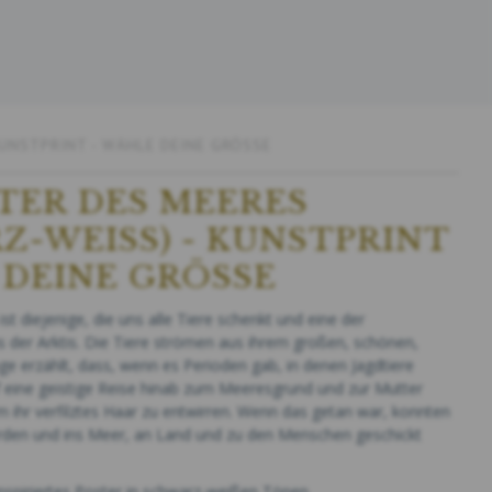
KUNSTPRINT - WÄHLE DEINE GRÖSSE
TER DES MEERES
-WEISS) - KUNSTPRINT -
DEINE GRÖSSE
t diejenige, die uns alle Tiere schenkt und eine der
 der Arktis.
Die Tiere strömen aus ihrem großen, schönen,
ge erzählt, dass, wenn es Perioden gab, in denen Jagdtiere
 eine geistige Reise hinab zum Meeresgrund und zur Mutter
 ihr verfilztes Haar zu entwirren. Wenn das getan war, konnten
werden und ins Meer, an Land und zu den Menschen geschickt
nspiriertes Poster in schwarz-weißen Tönen.