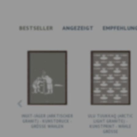
BESTSELLER
ANGEZEIGT
EMPFEHLUN
INUIT-JÄGER (ARKTISCHER
ULU TUUKKAQ (ARCTIC
GRANIT) - KUNSTDRUCK -
LIGHT GRANITE) -
GRÖSSE WÄHLEN
KUNSTPRINT - WÄHLE
GRÖSSE