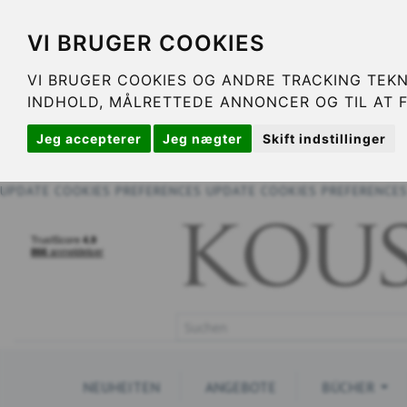
VI BRUGER COOKIES
VI BRUGER COOKIES OG ANDRE TRACKING TEKN
INDHOLD, MÅLRETTEDE ANNONCER OG TIL AT 
Jeg accepterer
Jeg nægter
Skift indstillinger
UPDATE COOKIES PREFERENCES
UPDATE COOKIES PREFERENCE
NEUHEITEN
ANGEBOTE
BÜCHER