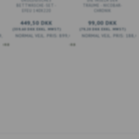
ÖKOLOGISCHES
DIE INSELN DER
BETTWÄSCHE-SET -
TRÄUME - NICOBAR-
EFEU 140X220
CHRONIK
449,50 DKK
99,00 DKK
(
359,60 DKK
EXKL. MWST
)
(
79,20 DKK
EXKL. MWST
)
9,00 DKK
899,00 DKK
188,0
KORB
IN DEN WARENKORB