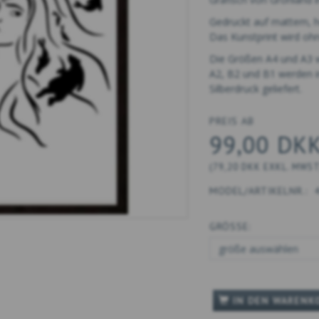
Gedruckt auf mattem, 
Das Kunstprint wird oh
Die Größen A4 und A3 we
A2, B2 und B1 werden i
Silberdruck geliefert.
PREIS AB
99,00 DK
(
79,20 DKK
EXKL. MWS
MODEL/ARTIKELNR.:
GRÖSSE:
IN DEN WARENK