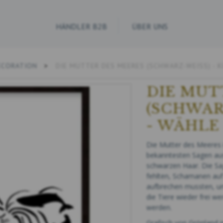
HÄNDLER B2B
ÜBER UNS
ECORATION
DIE MUTTER DES MEERES (SCHWARZ-WEISS) - 
DIE MUT
(SCHWARZ
WÄHLE 
Die Mutter des Meeres is
bekanntesten Sagen aus
schwarzen Haar.
Die Sa
fehlten, Schamanen auf
aufbrechen mussten, um
die Tiere wieder frei 
werden.
Grafisch von Grönland i