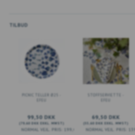
TILBUD
PICNIC TELLER Ø25 -
STOFFSERVIETTE -
EFEU
EFEU
99,50 DKK
69,50 DKK
(
79,60 DKK
EXKL. MWST
)
(
55,60 DKK
EXKL. MWST
)
199,00 DKK
13