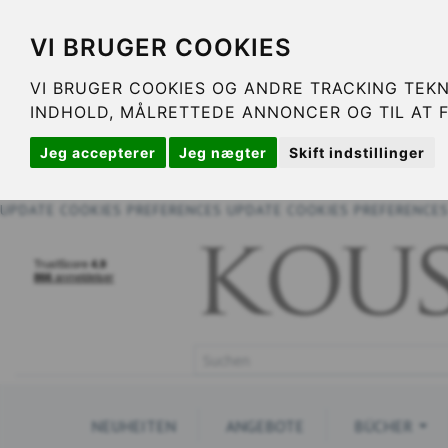
VI BRUGER COOKIES
VI BRUGER COOKIES OG ANDRE TRACKING TEKN
INDHOLD, MÅLRETTEDE ANNONCER OG TIL AT 
Jeg accepterer
Jeg nægter
Skift indstillinger
UPDATE COOKIES PREFERENCES
UPDATE COOKIES PREFERENCE
NEUHEITEN
ANGEBOTE
BÜCHER