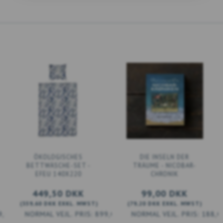
ÖKOLOGISCHES
DIE INSELN DER
BETTWÄSCHE-SET -
TRÄUME - NICOBAR-
EFEU 140X220
CHRONIK
449,50 DKK
99,00 DKK
(
359,60 DKK
EXKL. MWST
)
(
79,20 DKK
EXKL. MWST
)
9,00 DKK
899,00 DKK
188,0