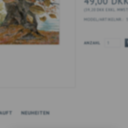
49,00 DK
(
39,20 DKK
EXKL. MWS
MODEL/ARTIKELNR.:
ANZAHL
AUFT
NEUHEITEN