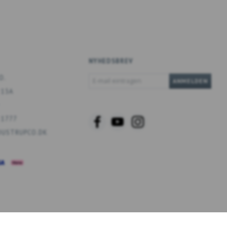
NYHEDSBREV
E-
O.
ANMELDEN
MAIL
 13A
EINTRAGEN
 1777
USTRUPCO.DK