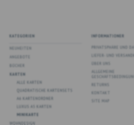
KATEGORIEN
INFORMATIONER
PRIVATSPHÄRE UND 
NEUHEITEN
LIEFER- UND VERSAN
ANGEBOTE
ÜBER UNS
BÜCHER
ALLGEMEINE
KARTEN
GESCHÄFTSBEDINGUN
ALLE KARTEN
RETURNS
QUADRATISCHE KARTENSETS
KONTAKT
A6 KARTENORDNER
SITE MAP
LUXUS A5 KARTEN
MINIKARTE
WOHNDESIGN
SPIELE