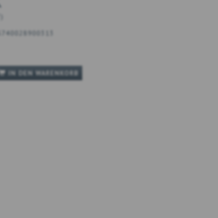
K
T
)
5740028900313
IN DEN WARENKORB