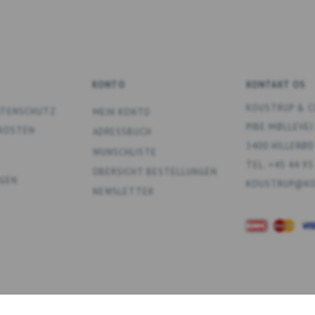
KONTO
KONTAKT OS
KOUSTRUP & C
DATENSCHUTZ
MEIN KONTO
PIBE MØLLEVEJ
DKOSTEN
ADRESSBUCH
3400 HILLERØD
WUNSCHLISTE
TEL. +45 44 95
ÜBERSICHT BESTELLUNGEN
GEN
KOUSTRUP@KO
NEWSLETTER