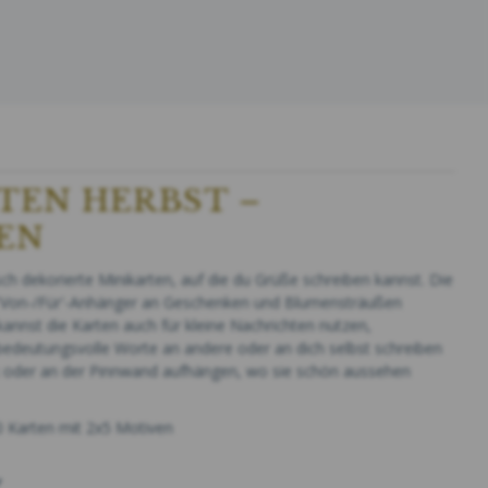
TEN HERBST –
EN
 dekorierte Minikarten, auf die du Grüße schreiben kannst. Die
s 'Von-/Für'-Anhänger an Geschenken und Blumensträußen
nnst die Karten auch für kleine Nachrichten nutzen,
edeutungsvolle Worte an andere oder an dich selbst schreiben
 oder an der Pinnwand aufhängen, wo sie schön aussehen
0 Karten mit 2x5 Motiven