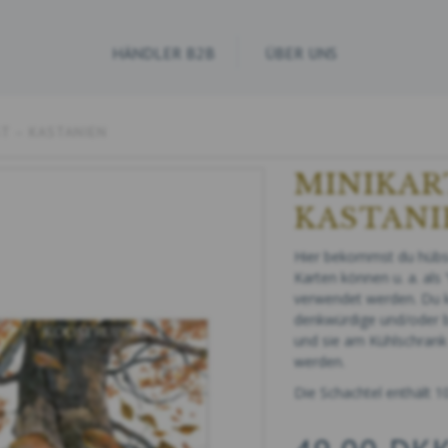
HÄNDLER B2B
ÜBER UNS
T – KASTANIEN
MINIKAR
KASTANI
Hier bekommst du hübsch
Karten können u. a. al
verwendet werden. Du ka
denkwürdige und/oder b
und sie am Kühlschrank
werden.
Die Schachtel enthält 1