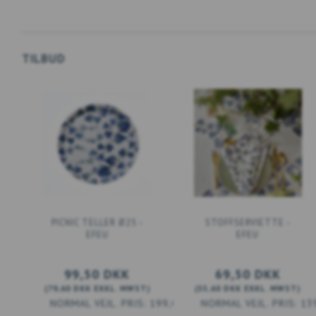
TILBUD
PICNIC TELLER Ø25 -
STOFFSERVIETTE -
EFEU
EFEU
99,50 DKK
69,50 DKK
(
79,60 DKK
EXKL. MWST
)
(
55,60 DKK
EXKL. MWST
)
199,00 DKK
13