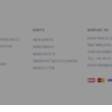
KONTO
KONTAKT OS
KOUSTRUP & C
DATENSCHUTZ
MEIN KONTO
PIBE MØLLEVEJ
DKOSTEN
ADRESSBUCH
3400 HILLERØD
WUNSCHLISTE
TEL. +45 44 95
ÜBERSICHT BESTELLUNGEN
GEN
KOUSTRUP@KO
NEWSLETTER