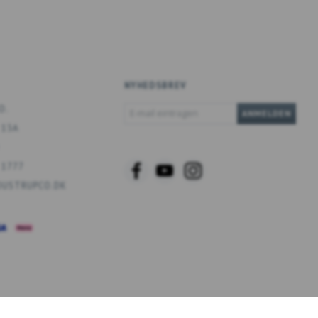
NYHEDSBREV
E-
O.
ANMELDEN
MAIL
 13A
EINTRAGEN
 1777
USTRUPCO.DK