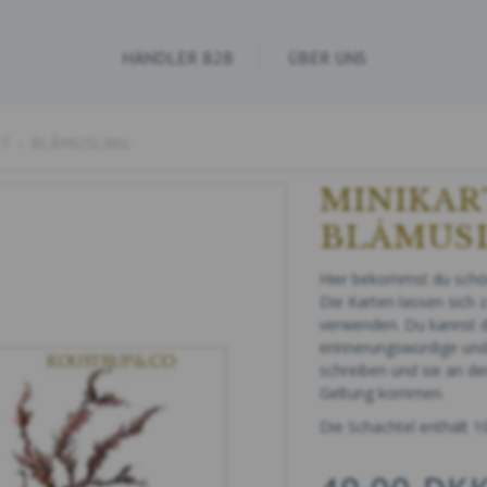
HÄNDLER B2B
ÜBER UNS
ST – BLÅMUSLING
MINIKAR
BLÅMUS
Hier bekommst du schöne
Die Karten lassen sich
verwenden. Du kannst di
erinnerungswürdige und
schreiben und sie an d
Geltung kommen.
Die Schachtel enthält 1