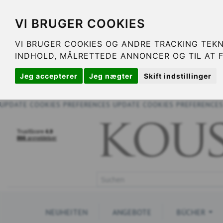
VI BRUGER COOKIES
VI BRUGER COOKIES OG ANDRE TRACKING TEKN
INDHOLD, MÅLRETTEDE ANNONCER OG TIL AT 
Jeg accepterer
Jeg nægter
Skift indstillinger
UPDATE COOKIES PREFERENCES
UPDATE COOKIES PREFERENCE
NEUHEITEN
ANGEBOTE
BÜCHER