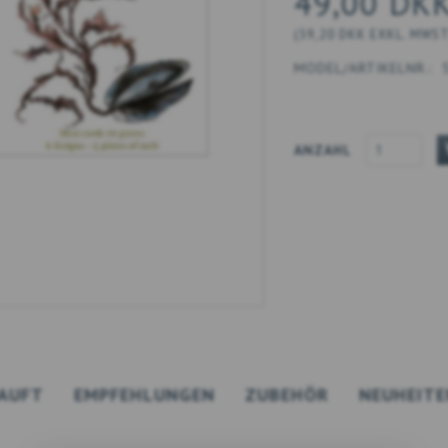
49,00 DK
(
39,20 DKK
EXKL. MWS
MODEL/ARTIKELNR.:
ANZAHL
AUFT
EMPFEHLUNGEN
ZUBEHÖR
NEUHEITE