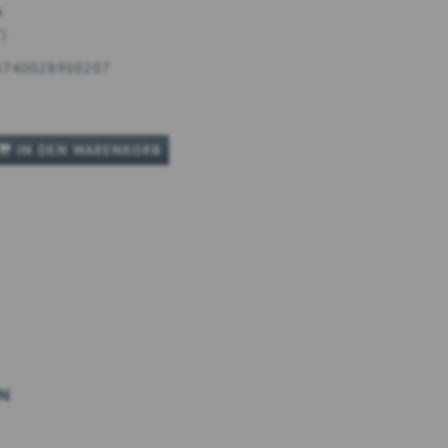
K
T
)
5740028900207
IN DEN WARENKORB
N