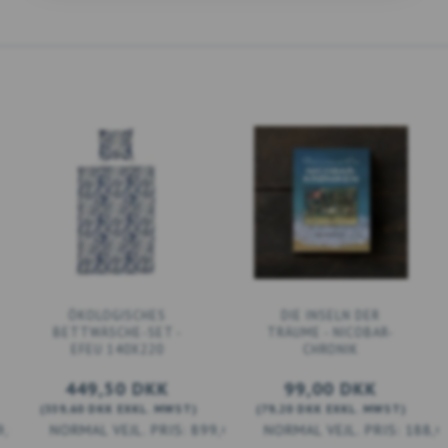
ÖKOLOGISCHES
DIE INSELN DER
BETTWÄSCHE-SET -
TRÄUME - NICOBAR-
EFEU 140X220
CHRONIK
449,50 DKK
99,00 DKK
(
359,60 DKK
EXKL. MWST
)
(
79,20 DKK
EXKL. MWST
)
9,00 DKK
899,00 DKK
188,0