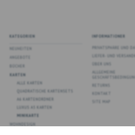
KATEGORIEN
INFORMATIONER
PRIVATSPHÄRE UND 
NEUHEITEN
LIEFER- UND VERSAN
ANGEBOTE
ÜBER UNS
BÜCHER
ALLGEMEINE
KARTEN
GESCHÄFTSBEDINGUN
ALLE KARTEN
RETURNS
QUADRATISCHE KARTENSETS
KONTAKT
A6 KARTENORDNER
SITE MAP
LUXUS A5 KARTEN
MINIKARTE
WOHNDESIGN
SPIELE