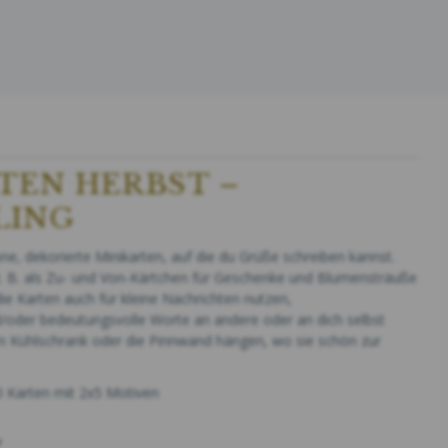
TEN HERBST –
LING
, dekorierte Minikarten, auf die du Grüße schreiben kannst.
 z. B. als Zu- und Von-Kärtchen für Geschenke und Blumensträuße
e Karten auch für kleine Nachrichten nutzen,
/oder bedeutungsvolle Worte an andere oder an dich selbst
en Kühlschrank oder die Pinnwand hängen, wo sie schön zur
0 Karten mit 2x5 Motiven