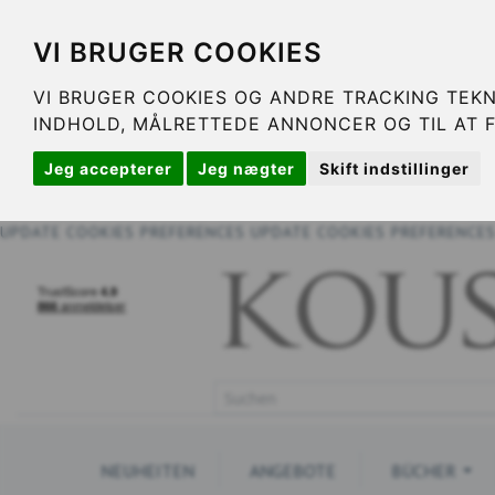
VI BRUGER COOKIES
VI BRUGER COOKIES OG ANDRE TRACKING TEKN
INDHOLD, MÅLRETTEDE ANNONCER OG TIL AT 
Jeg accepterer
Jeg nægter
Skift indstillinger
UPDATE COOKIES PREFERENCES
UPDATE COOKIES PREFERENCE
NEUHEITEN
ANGEBOTE
BÜCHER