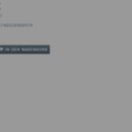
K
T
)
5740028900979
IN DEN WARENKORB