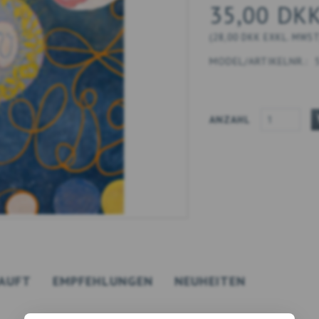
35,00 DK
(
28,00 DKK
EXKL. MWS
MODEL/ARTIKELNR.:
ANZAHL
AUFT
EMPFEHLUNGEN
NEUHEITEN