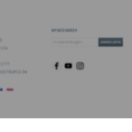
NYHEDSBREV
E-
O.
ANMELDEN
MAIL
 13A
EINTRAGEN
 1777
USTRUPCO.DK