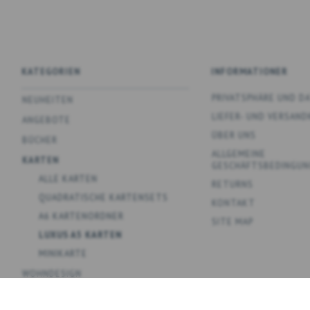
KATEGORIEN
INFORMATIONER
PRIVATSPHÄRE UND 
NEUHEITEN
LIEFER- UND VERSAN
ANGEBOTE
ÜBER UNS
BÜCHER
ALLGEMEINE
KARTEN
GESCHÄFTSBEDINGUN
ALLE KARTEN
RETURNS
QUADRATISCHE KARTENSETS
KONTAKT
A6 KARTENORDNER
SITE MAP
LUXUS A5 KARTEN
MINIKARTE
WOHNDESIGN
SPIELE