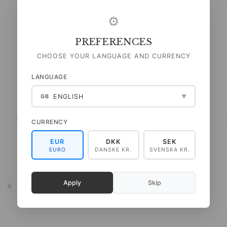
⚙
PREFERENCES
CHOOSE YOUR LANGUAGE AND CURRENCY
LANGUAGE
ENGLISH
GB
▼
INSECTS - A5 EINZELKARTE
SONNENBLUME - A5
CURRENCY
EINZELKARTE
EUR
DKK
SEK
EURO
DANSKE KR.
SVENSKA KR.
35,00 DKK
35,00 DKK
(
28,00 DKK
EXKL. MWST
)
(
28,00 DKK
EXKL. MWST
)
IN DEN WARENKORB
Apply
Skip
HEN
ALLE OPTIONEN ANSEHEN