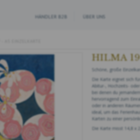
HÄNDLER B2B
ÜBER UNS
 - A5 EINZELKARTE
HILMA 19
Schöne, große Einzelkar
Die Karte eignet sich f
Abitur-, Hochzeits- ode
bei denen du jemandem 
hervorragend zum Einr
oder in anderen Räumen
ideal, um das Ferienha
Karten zu einer persönl
Die Karte misst 14,8 x 