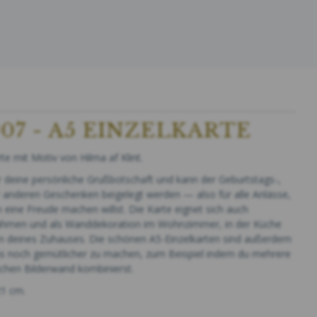
07 - A5 EINZELKARTE
te mit Motiv von Hilma af Klint.
ür deine persönliche Grußbotschaft und kann der Geburtstags-,
r anderen Geschenken beigelegt werden — also für alle Anlässe,
eine Freude machen willst. Die Karte eignet sich auch
ahmen und als Wanddekoration im Wohnzimmer, in der Küche
 deines Zuhauses. Die schönen A5-Einzelkarten sind außerdem
us noch gemütlicher zu machen, zum Beispiel indem du mehrere
ichen Bilderwand kombinierst.
21 cm.