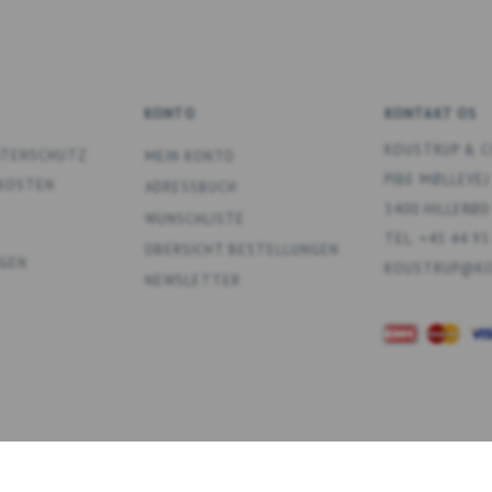
KONTO
KONTAKT OS
KOUSTRUP & C
DATENSCHUTZ
MEIN KONTO
PIBE MØLLEVEJ
DKOSTEN
ADRESSBUCH
3400 HILLERØD
WUNSCHLISTE
TEL. +45 44 95
ÜBERSICHT BESTELLUNGEN
GEN
KOUSTRUP@KO
NEWSLETTER