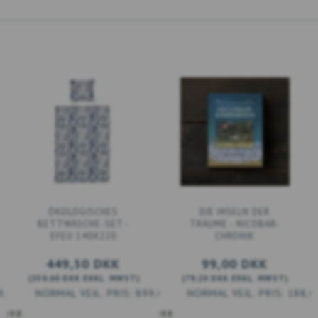
ÖKOLOGISCHES
DIE INSELN DER
BETTWÄSCHE-SET -
TRÄUME - NICOBAR-
EFEU 140X220
CHRONIK
449,50 DKK
99,00 DKK
(
359,60 DKK
EXKL. MWST
)
(
79,20 DKK
EXKL. MWST
)
9,00 DKK
899,00 DKK
188,0
KORB
IN DEN WARENKORB