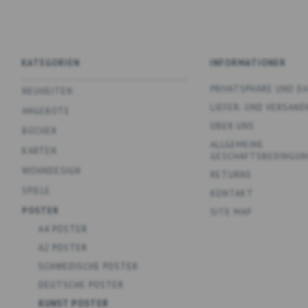
KATEGORIEN
INFORMATIONER
PRIVATSPHÄRE UND 
NEUHEITEN
LIEFER- UND VERSAN
ANGEBOTE
ÜBER UNS
BÜCHER
ALLGEMEINE
KARTEN
GESCHÄFTSBEDINGUN
WOHNDESIGN
RETURNS
SPIELE
KONTAKT
POSTER
SITE MAP
A4 POSTER
A2 POSTER
SCHWEDISCHE POSTER
DEUTSCHE POSTER
KUNST POSTER