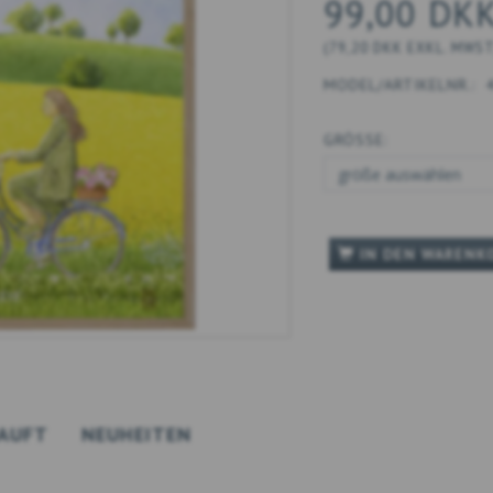
99,00 DK
(
79,20 DKK
EXKL. MWS
MODEL/ARTIKELNR.:
GRÖSSE:
IN DEN WARENK
AUFT
NEUHEITEN