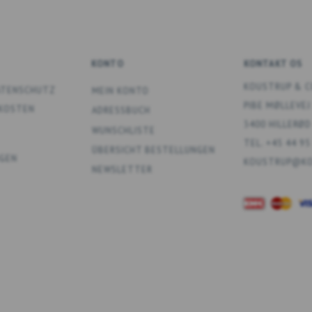
KONTO
KONTAKT OS
KOUSTRUP & C
DATENSCHUTZ
MEIN KONTO
PIBE MØLLEVEJ
DKOSTEN
ADRESSBUCH
3400 HILLERØD
WUNSCHLISTE
TEL. +45 44 95
ÜBERSICHT BESTELLUNGEN
GEN
KOUSTRUP@KO
NEWSLETTER