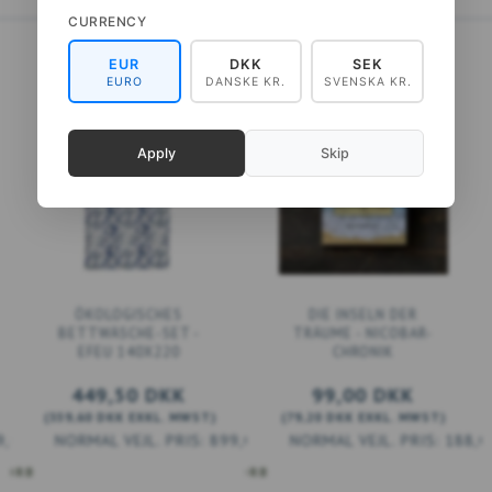
CURRENCY
EUR
DKK
SEK
EURO
DANSKE KR.
SVENSKA KR.
Apply
Skip
ÖKOLOGISCHES
DIE INSELN DER
BETTWÄSCHE-SET -
TRÄUME - NICOBAR-
EFEU 140X220
CHRONIK
449,50 DKK
99,00 DKK
(
359,60 DKK
EXKL. MWST
)
(
79,20 DKK
EXKL. MWST
)
9,00 DKK
899,00 DKK
188,0
KORB
IN DEN WARENKORB