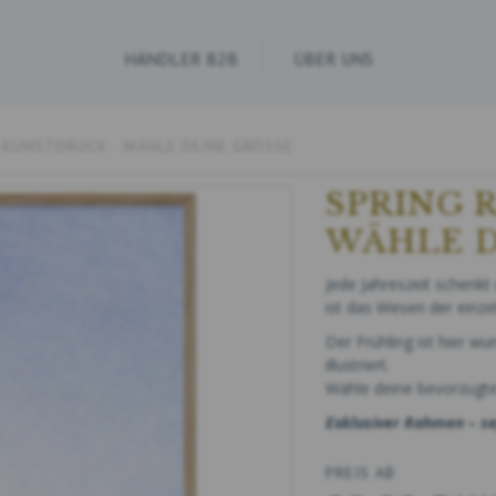
HÄNDLER B2B
ÜBER UNS
- KUNSTDRUCK - WÄHLE DEINE GRÖSSE
SPRING 
WÄHLE D
Jede Jahreszeit schenk
ist das Wesen der einzel
Der Frühling ist hier w
illustriert.
Wähle deine bevorzugt
Exklusiver Rahmen – se
PREIS AB