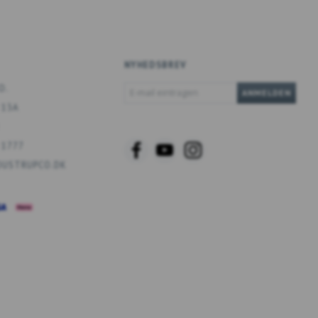
NYHEDSBREV
E-
O.
ANMELDEN
MAIL
 13A
EINTRAGEN
 1777
USTRUPCO.DK