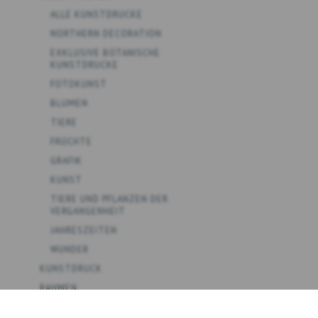
ALLE KUNSTDRUCKE
NORTHERN DECORATION
EXKLUSIVE BOTANISCHE
KUNSTDRUCKE
FOTOKUNST
BLUMEN
TIERE
FRÜCHTE
GRAFIK
KUNST
TIERE UND PFLANZEN DER
VERGANGENHEIT
JAHRESZEITEN
WUNDER
KUNSTDRUCK
RAHMEN
ALLE WANDARTIKEL