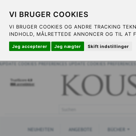
VI BRUGER COOKIES
VI BRUGER COOKIES OG ANDRE TRACKING TEKN
INDHOLD, MÅLRETTEDE ANNONCER OG TIL AT 
Jeg accepterer
Jeg nægter
Skift indstillinger
UPDATE COOKIES PREFERENCES
UPDATE COOKIES PREFERENCE
NEUHEITEN
ANGEBOTE
BÜCHER