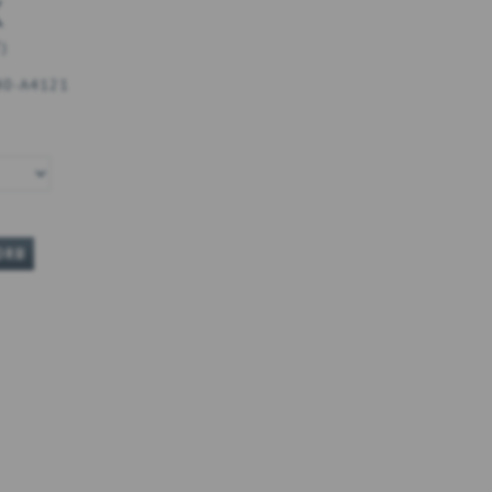
K
T
)
40-A4121
ORB