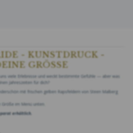
RIDE - KUNSTDRUCK -
EINE GRÖSSE
t uns viele Erlebnisse und weckt bestimmte Gefühle — aber was
nen Jahreszeiten für dich?
underschön mit frischen gelben Rapsfeldern von Steen Malberg
e Größe im Menü unten.
parat erhältlich.