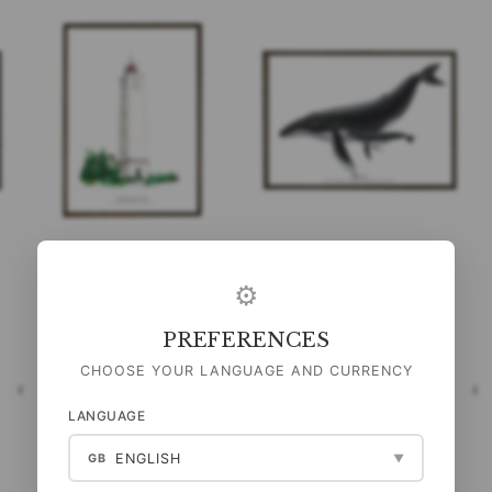
BLÅVAND FYR -
BUCKELWAL - KUNSTDRUCK
KUNSTDRUCK - GRÖSSE
- WÄHLE GRÖSSE
⚙
WÄHLEN
99,00 DKK
99,00 DKK
PREFERENCES
(
79,20 DKK
EXKL. MWST
)
(
79,20 DKK
EXKL. MWST
)
CHOOSE YOUR LANGUAGE AND CURRENCY
HEN
ALLE OPTIONEN ANSEHEN
ALLE OPTIONEN ANSEHEN
LANGUAGE
ENGLISH
GB
▼