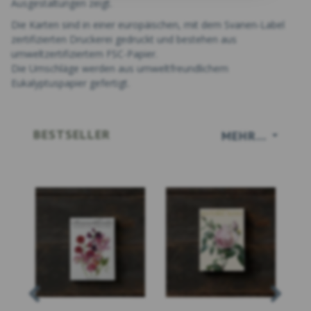
Ausgestaltungen zeigt.
Die Karten sind in einer europäischen, mit dem Svanen-Label
zertifizierten Druckerei gedruckt und bestehen aus
umweltzertifiziertem FSC-Papier.
Die Umschläge werden aus umweltfreundlichem
Eukalyptuspapier gefertigt.
BESTSELLER
MEHR...