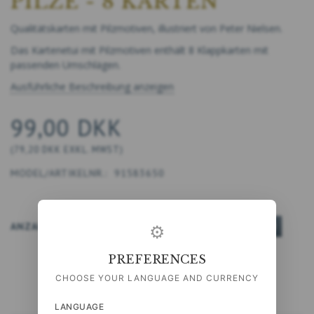
PILZE - 8 KARTEN
Qualitätskarten mit Pilzmotiven, illustriert von Peter Nielsen.
Das Kartenetui mit Pilzmotiven enthält 8 Klappkarten mit
passenden Umschlägen.
Ausführliche Beschreibung anzeigen
99,00 DKK
(
79,20 DKK
EXKL. MWST
)
MODEL/ARTIKELNR.:
91583650
ANZAHL
IN DEN WARENKORB
⚙
PREFERENCES
CHOOSE YOUR LANGUAGE AND CURRENCY
LANGUAGE