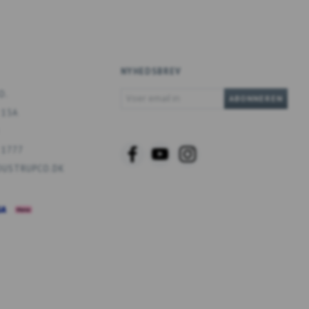
NYHEDSBREV
VOER
O.
ABONNEREN
EMAIL
 13A
IN
 1777
USTRUPCO.DK