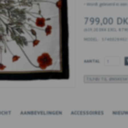
• Wordt geleverd in e
799,00 D
(
639,20 DKK
EXCL. BTW
MODEL:
5740028902
AANTAL
TILFØJ TIL ØNSKES
OCHT
AANBEVELINGEN
ACCESSOIRES
NIEU