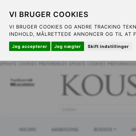
VI BRUGER COOKIES
VI BRUGER COOKIES OG ANDRE TRACKING TEKN
INDHOLD, MÅLRETTEDE ANNONCER OG TIL AT 
Jeg accepterer
Jeg nægter
Skift indstillinger
UPDATE COOKIES PREFERENCES
UPDATE COOKIES PREFERENCE
NIEUWS
AANBIEDING
BOEKEN
A