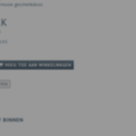
en mooie geschenkdoos
KK
)
195
VOEG TOE AAN WINKELWAGEN
KYEN
W BINNEN