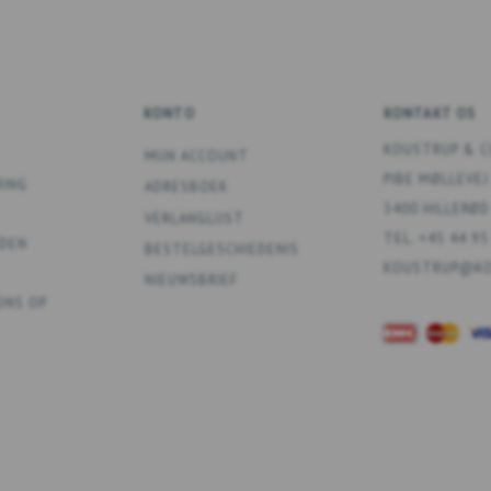
KONTO
KONTAKT OS
KOUSTRUP & C
MIJN ACCOUNT
PIBE MØLLEVEJ
RING
ADRESBOEK
3400 HILLERØD
VERLANGLIJST
TEL. +45 44 95
DEN
BESTELGESCHIEDENIS
KOUSTRUP@KO
NIEUWSBRIEF
ONS OP