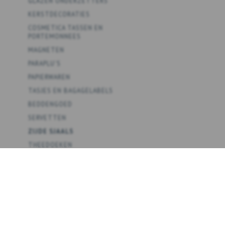
GLAZEN ONDERZETTERS
KERSTDECORATIES
COSMETICA TASSEN EN
PORTEMONNEES
MAGNETEN
PARAPLU'S
PAPIERWAREN
TASJES EN BAGAGELABELS
BEDDENGOED
SERVETTEN
ZIJDE SJAALS
THEEDOEKEN
SPEL
POSTERS
COLLECTIES
THEMA'S
DETAILHANDEL B2B