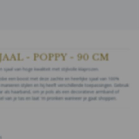
JAAL - POPPY - 90 CM
n sjaal van hoge kwaliteit met stijlvolle klaprozen.
robe een boost met deze zachte en heerlijke sjaal van 100%
l manieren stylen en hij heeft verschillende toepassingen. Gebruik
aar als haarband, om je pols als een decoratieve armband of
l van je tas en laat 'm pronken wanneer je gaat shoppen.
s