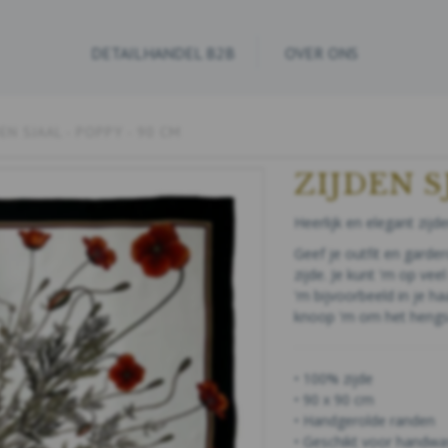
DETAILHANDEL B2B
OVER ONS
DEN SJAAL - POPPY - 90 CM
ZIJDEN S
Heerlijk en elegant zijde
Geef je outfit en garde
zijde. Je kunt 'm op vee
'm bijvoorbeeld in je h
knoop 'm om het hengse
• 100% zijde
• 90 x 90 cm
• Handgerolde randen
• Geschikt voor handwa