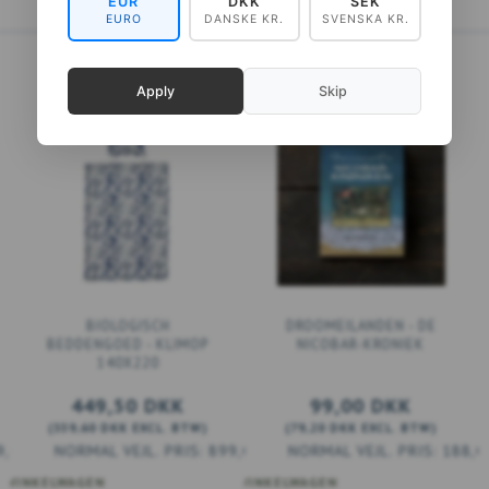
EUR
DKK
SEK
EURO
DANSKE KR.
SVENSKA KR.
Apply
Skip
BIOLOGISCH
DROOMEILANDEN - DE
BEDDENGOED - KLIMOP
NICOBAR-KRONIEK
140X220
449,50 DKK
99,00 DKK
(
359,60 DKK
EXCL. BTW
)
(
79,20 DKK
EXCL. BTW
)
9,00 DKK
899,00 DKK
188,0
 WINKELWAGEN
VOEG TOE AAN WINKELWAGEN