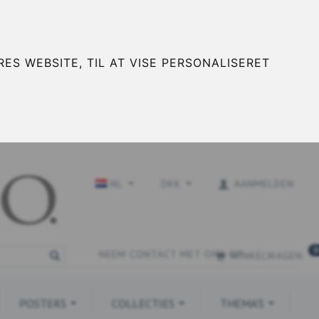
ES WEBSITE, TIL AT VISE PERSONALISERET
NL
DKK
AANMELDEN
0
NEEM CONTACT MET ONS OP
WINKELWAGEN
POSTERS
COLLECTIES
THEMA'S