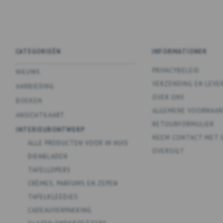
CATEGORIEËN
INFORMATIONER
PRIVACYBELEID
NIEUWS
VERZENDING EN LEVE
AANBIEDING
OVER ONS
BOEKEN
ALGEMENE VOORWAAR
ANSICHTKAART
RETOURFORMULIER
INTERIEURONTWERP
NEEM CONTACT MET 
ALLE PRODUCTEN VOOR IN HUIS
OVERSIGT
DIENBLADEN
TAFELLOPERS
CRÈMES, PARFUMS EN ZEPEN
TAFELKLEEDJES
CADEAUVERPAKKING