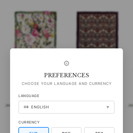
⚙
ZIJDEN SJAALTJE - ROSE
ZIJDESJAAL - MORRIS
PREFERENCES
FLOWER GARDEN JL -
STRAWBERRY THIEF
ROZE/GROEN 50 CM-
BORDEAUX - 50 CM
CHOOSE YOUR LANGUAGE AND CURRENCY
399,00 DKK
399,00 DKK
LANGUAGE
(
319,20 DKK
EXCL. BTW
)
(
319,20 DKK
EXCL. BTW
)
KELWAGEN
VOEG TOE AAN WINKELWAGEN
VOEG TOE AAN WINKELW
ENGLISH
GB
▼
CURRENCY