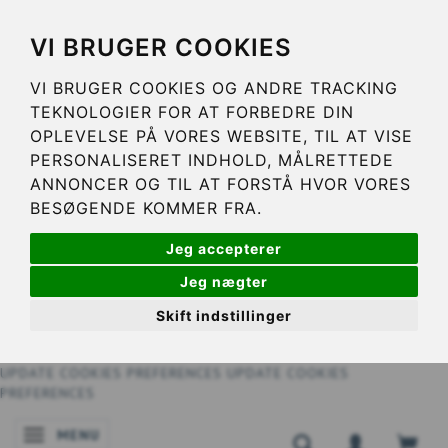
VI BRUGER COOKIES
VI BRUGER COOKIES OG ANDRE TRACKING
TEKNOLOGIER FOR AT FORBEDRE DIN
OPLEVELSE PÅ VORES WEBSITE, TIL AT VISE
PERSONALISERET INDHOLD, MÅLRETTEDE
ANNONCER OG TIL AT FORSTÅ HVOR VORES
BESØGENDE KOMMER FRA.
Jeg accepterer
Jeg nægter
Skift indstillinger
UPDATE COOKIES PREFERENCES
UPDATE COOKIES
PREFERENCES
MENU
NAVIGATIE IN-/UITSCHAKELEN