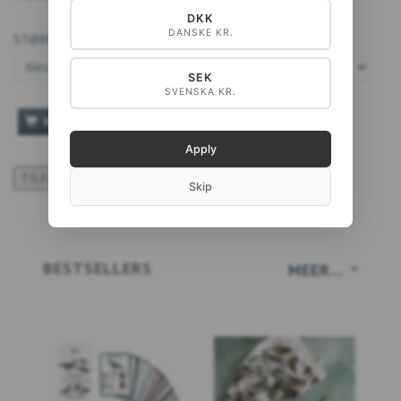
DKK
DANSKE KR.
STØRRELSE:
SEK
SVENSKA KR.
VOEG TOE AAN WINKELWAGEN
Apply
TILFØJ TIL ØNSKESKYEN
Skip
BESTSELLERS
MEER...