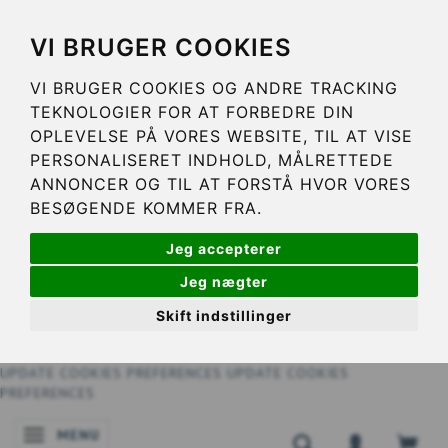
VI BRUGER COOKIES
VI BRUGER COOKIES OG ANDRE TRACKING
TEKNOLOGIER FOR AT FORBEDRE DIN
OPLEVELSE PÅ VORES WEBSITE, TIL AT VISE
PERSONALISERET INDHOLD, MÅLRETTEDE
ANNONCER OG TIL AT FORSTÅ HVOR VORES
BESØGENDE KOMMER FRA.
Jeg accepterer
Jeg nægter
Skift indstillinger
UPDATE COOKIES PREFERENCES
UPDATE COOKIES
PREFERENCES
MENU
NAVIGATIE IN-/UITSCHAKELEN