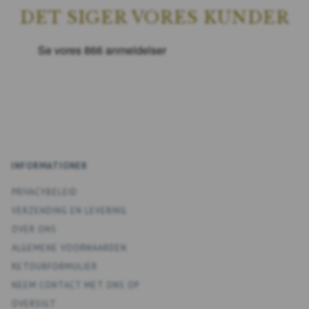
DET SIGER VORES KUNDER
INFORMATIONER
PRIVACYBELEID
VERZENDING EN LEVERING
OVER ONS
ALGEMENE VOORWAARDEN
RETOURFORMULIER
NEEM CONTACT MET ONS OP
OVERSIGT