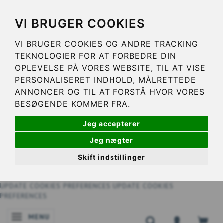
VI BRUGER COOKIES
VI BRUGER COOKIES OG ANDRE TRACKING
TEKNOLOGIER FOR AT FORBEDRE DIN
OPLEVELSE PÅ VORES WEBSITE, TIL AT VISE
PERSONALISERET INDHOLD, MÅLRETTEDE
ANNONCER OG TIL AT FORSTÅ HVOR VORES
BESØGENDE KOMMER FRA.
Jeg accepterer
Jeg nægter
Skift indstillinger
UPDATE COOKIES PREFERENCES
UPDATE COOKIES
PREFERENCES
MENU
NAVIGATIE IN-/UITSCHAKELEN