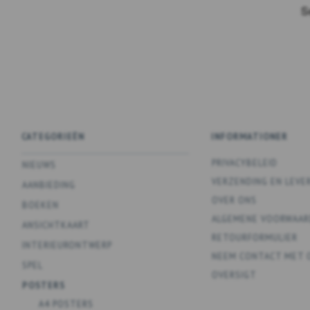
CATEGORIEËN
INFORMATIONER
PRIVACYBELEID
NIEUWS
VERZENDING EN LEVE
AANBIEDING
OVER ONS
BOEKEN
ALGEMENE VOORWAAR
ANSICHTKAART
RETOURFORMULIER
INTERIEURONTWERP
NEEM CONTACT MET 
SPEL
OVERSIGT
POSTERS
A4 POSTERS