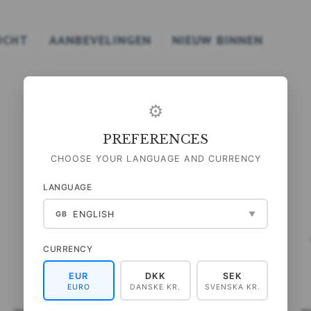
OCHT
AANBEVELINGEN
NIEUW BINNEN
⚙
PREFERENCES
CHOOSE YOUR LANGUAGE AND CURRENCY
LANGUAGE
ENGLISH
GB
▼
KRUIDEN - POSTER A2
VLINDERS - POSTER A2
CURRENCY
EUR
DKK
SEK
99,00 DKK
99,00 DKK
EURO
DANSKE KR.
SVENSKA KR.
(
79,20 DKK
EXCL. BTW
)
(
79,20 DKK
EXCL. BTW
)