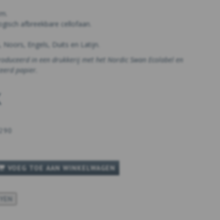
cm.
ogisch afbreekbare cellofaan.
 Noors, Engels, Duits en Latijn.
roduceerd in een drukkerij met het Nordic Swan Ecolabel en
ceerd papier.
K
290
VOEG TOE AAN WINKELWAGEN
KYEN