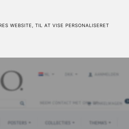
ES WEBSITE, TIL AT VISE PERSONALISERET
NL
DKK
AANMELDEN
0
NEEM CONTACT MET ONS OP
WINKELWAGEN
POSTERS
COLLECTIES
THEMA'S