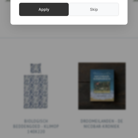
KELWAGEN
VOEG TOE AAN WINKELWAGEN
VOEG TOE AAN WINKELW
Apply
Skip
BIOLOGISCH
DROOMEILANDEN - DE
BEDDENGOED - KLIMOP
NICOBAR-KRONIEK
140X220