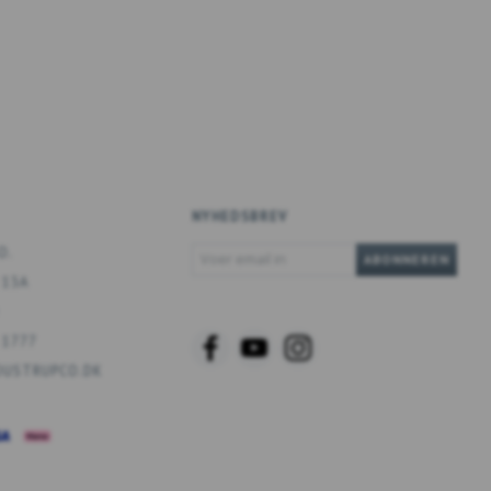
NYHEDSBREV
VOER
O.
ABONNEREN
EMAIL
 13A
IN
 1777
USTRUPCO.DK