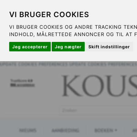
VI BRUGER COOKIES
VI BRUGER COOKIES OG ANDRE TRACKING TEKN
INDHOLD, MÅLRETTEDE ANNONCER OG TIL AT 
Jeg accepterer
Jeg nægter
Skift indstillinger
UPDATE COOKIES PREFERENCES
UPDATE COOKIES PREFERENCE
NIEUWS
AANBIEDING
BOEKEN
A