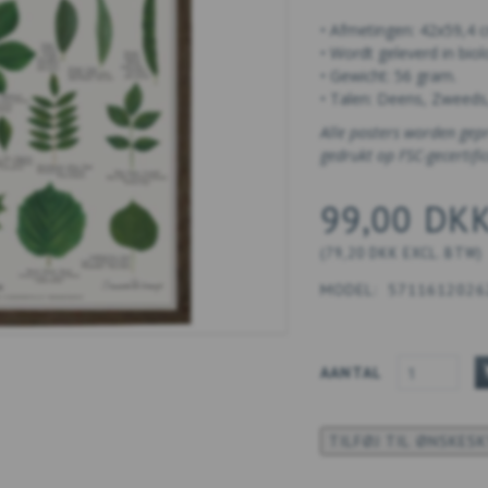
• Afmetingen: 42x59,4 
• Wordt geleverd in biol
• Gewicht: 56 gram.
• Talen: Deens, Zweeds,
Alle posters worden gep
gedrukt op FSC-gecertifi
99,00 DK
(
79,20 DKK
EXCL. BTW
)
MODEL:
5711612026
AANTAL
TILFØJ TIL ØNSKES