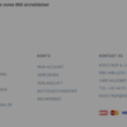
KONTO
KONTAKT OS
KOUSTRUP & C
MIJN ACCOUNT
PIBE MØLLEVEJ
RING
ADRESBOEK
3400 HILLERØD
VERLANGLIJST
TEL. +45 44 95
DEN
BESTELGESCHIEDENIS
KOUSTRUP@KO
NIEUWSBRIEF
ONS OP