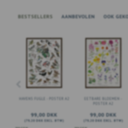
BESTSELLERS
AANBEVOLEN
OOK GEK
HAVENS FUGLE - POSTER A2
EETBARE BLOEMEN -
POSTER A2
99,00 DKK
99,00 DKK
(
79,20 DKK
EXCL. BTW
)
(
79,20 DKK
EXCL. BTW
)