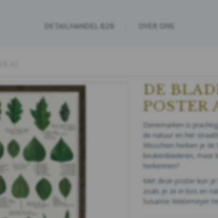
DETAILHANDEL B2B
OVER ONS
ER A2
DE BLAD
POSTER 
Denemarken is prachtig,
de natuur en het straatb
Misschien herken je de
beukenbladeren, maar ku
herkennen?
Met deze poster kun je 
zoals je ze in bos en n
Susanne Weitemeyer hee