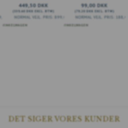
449,50 DKK
99,00 DKK
(
359,60 DKK
EXCL. BTW
)
(
79,20 DKK
EXCL. BTW
)
9,00 DKK
899,00 DKK
188,0
 WINKELWAGEN
VOEG TOE AAN WINKELWAGEN
DET SIGER VORES KUNDER