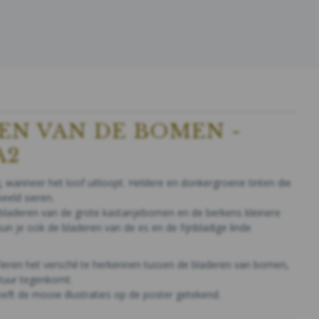
EN VAN DE BOMEN -
A2
 wanneer het loof uitloopt. Heldere en donkergroene tinten die
eeld sieren.
 bladeren van de grote kastanjebomen en de berkens kleinere
n je ook de bladeren van de es en de fijnbladige linde
leren het verschil te herkennen tussen de bladeren van bomen,
atuur tegenkomt.
ft de mooie illustraties op de poster getekend.