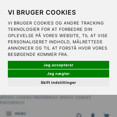
VI BRUGER COOKIES
VI BRUGER COOKIES OG ANDRE TRACKING
TEKNOLOGIER FOR AT FORBEDRE DIN
OPLEVELSE PÅ VORES WEBSITE, TIL AT VISE
PERSONALISERET INDHOLD, MÅLRETTEDE
ANNONCER OG TIL AT FORSTÅ HVOR VORES
BESØGENDE KOMMER FRA.
Jeg accepterer
Jeg nægter
Skift indstillinger
UPDATE COOKIES PREFERENCES
UPDATE COOKIES
PREFERENCES
MENU
NAVIGATIE IN-/UITSCHAKELEN