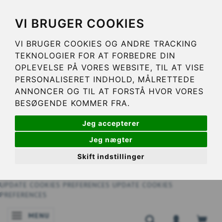
VI BRUGER COOKIES
VI BRUGER COOKIES OG ANDRE TRACKING
TEKNOLOGIER FOR AT FORBEDRE DIN
OPLEVELSE PÅ VORES WEBSITE, TIL AT VISE
PERSONALISERET INDHOLD, MÅLRETTEDE
ANNONCER OG TIL AT FORSTÅ HVOR VORES
BESØGENDE KOMMER FRA.
Jeg accepterer
Jeg nægter
Skift indstillinger
UPDATE COOKIES PREFERENCES
UPDATE COOKIES
PREFERENCES
MENU
NAVIGATIE IN-/UITSCHAKELEN