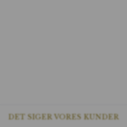
DET SIGER VORES KUNDER