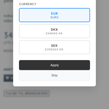
glæden i selv små triumfer i haven.
CURRENCY
EUR
Indbundet, 250 sider.
EURO
Måler: 26 x 21 cm
DKK
349,00 DKK
DANSKE KR.
(
279,20 DKK
EXCL. BTW
)
SEK
SVENSKA KR.
MODEL:
9788794564366
Apply
AANTAL
Skip
VOEG TOE AAN WINKELWAGEN
TILFØJ TIL ØNSKESKYEN