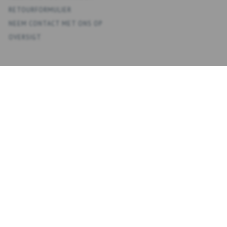
RETOURFORMULIER
NEEM CONTACT MET ONS OP
OVERSIGT
KONTO
MIJN ACCOUNT
ADRESBOEK
VERLANGLIJST
BESTELGESCHIEDENIS
NIEUWSBRIEF
NYHEDSBREV
VOER
ABONNEREN
EMAIL