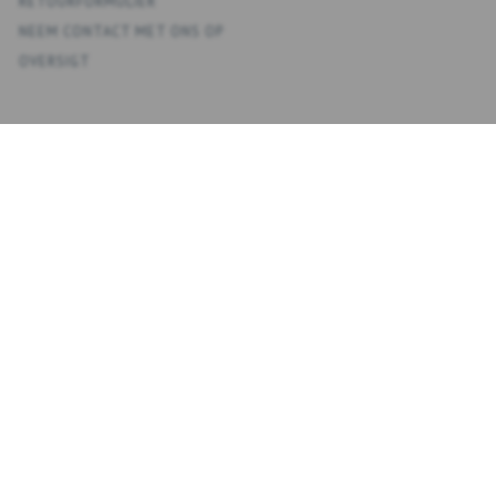
RETOURFORMULIER
NEEM CONTACT MET ONS OP
OVERSIGT
KONTO
MIJN ACCOUNT
ADRESBOEK
VERLANGLIJST
BESTELGESCHIEDENIS
NIEUWSBRIEF
NYHEDSBREV
VOER
ABONNEREN
EMAIL
IN