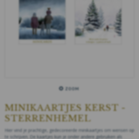
ZOOM
MINIKAARTJES KERST -
STERRENHEMEL
Hier vind je prachtige, gedecoreerde minikaartjes om wensen op
te schrijven. De kaartjes kun je onder andere gebruiken als