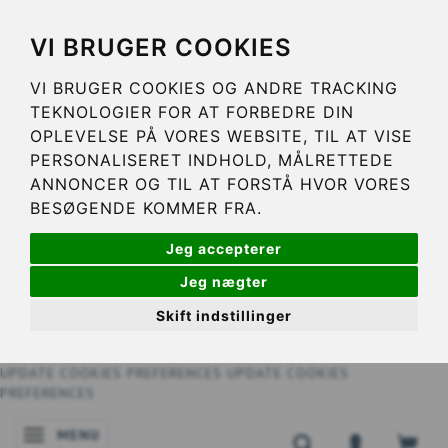
VI BRUGER COOKIES
VI BRUGER COOKIES OG ANDRE TRACKING
TEKNOLOGIER FOR AT FORBEDRE DIN
OPLEVELSE PÅ VORES WEBSITE, TIL AT VISE
PERSONALISERET INDHOLD, MÅLRETTEDE
ANNONCER OG TIL AT FORSTÅ HVOR VORES
BESØGENDE KOMMER FRA.
Jeg accepterer
Jeg nægter
Skift indstillinger
UPDATE COOKIES PREFERENCES
UPDATE COOKIES
PREFERENCES
MENU
NAVIGATIE IN-/UITSCHAKELEN