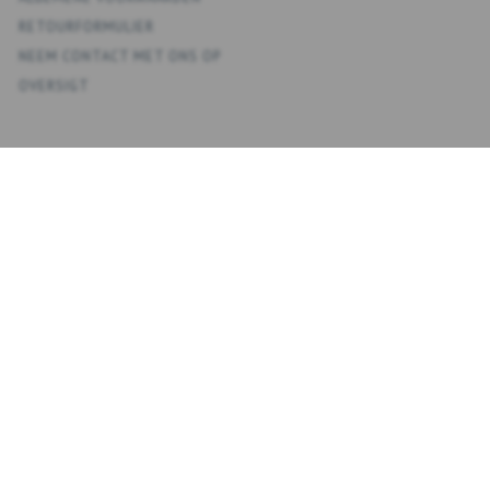
RETOURFORMULIER
NEEM CONTACT MET ONS OP
OVERSIGT
KONTO
MIJN ACCOUNT
ADRESBOEK
VERLANGLIJST
BESTELGESCHIEDENIS
NIEUWSBRIEF
NYHEDSBREV
VOER
ABONNEREN
EMAIL