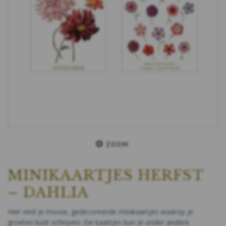
ZOOM
MINIKAARTJES HERFST
– DAHLIA
Hier vind je mooie, gedecoreerde minikaartjes waarop je
groeten kunt schrijven. De kaartjes kun je onder andere