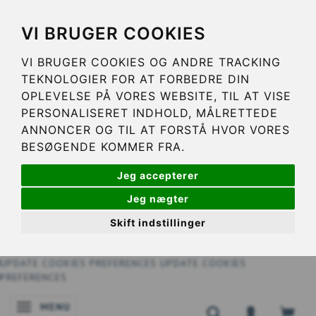
VI BRUGER COOKIES
VI BRUGER COOKIES OG ANDRE TRACKING
TEKNOLOGIER FOR AT FORBEDRE DIN
OPLEVELSE PÅ VORES WEBSITE, TIL AT VISE
PERSONALISERET INDHOLD, MÅLRETTEDE
ANNONCER OG TIL AT FORSTÅ HVOR VORES
BESØGENDE KOMMER FRA.
Jeg accepterer
Jeg nægter
Skift indstillinger
UPDATE COOKIES PREFERENCES
UPDATE COOKIES
PREFERENCES
MENU
NAVIGATIE IN-/UITSCHAKELEN