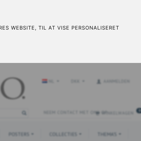
ES WEBSITE, TIL AT VISE PERSONALISERET
NL
DKK
AANMELDEN
0
NEEM CONTACT MET ONS OP
WINKELWAGEN
POSTERS
COLLECTIES
THEMA'S