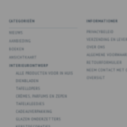
CATEGORIEËN
INFORMATIONER
PRIVACYBELEID
NIEUWS
VERZENDING EN LEVE
AANBIEDING
OVER ONS
BOEKEN
ALGEMENE VOORWAAR
ANSICHTKAART
RETOURFORMULIER
INTERIEURONTWERP
NEEM CONTACT MET 
ALLE PRODUCTEN VOOR IN HUIS
OVERSIGT
DIENBLADEN
TAFELLOPERS
CRÈMES, PARFUMS EN ZEPEN
TAFELKLEEDJES
CADEAUVERPAKKING
GLAZEN ONDERZETTERS
KERSTDECORATIES