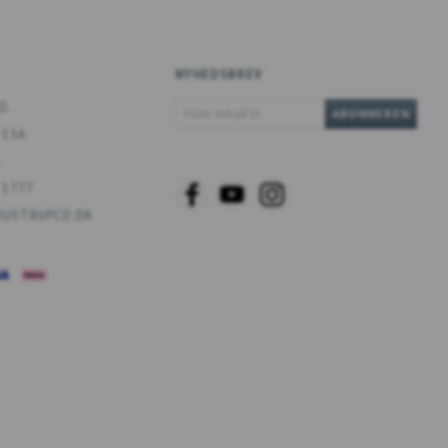
NYHEDSBREV
VOER
O.
ABONNEREN
EMAIL
 13A
IN
 1777
USTRUPCO.DK