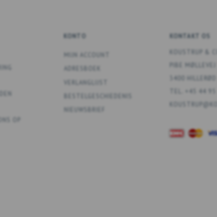
KONTO
KONTAKT OS
KOUSTRUP & C
MIJN ACCOUNT
PIBE MØLLEVEJ
RING
ADRESBOEK
3400 HILLERØD
VERLANGLIJST
TEL. +45 44 95
DEN
BESTELGESCHIEDENIS
KOUSTRUP@KO
NIEUWSBRIEF
ONS OP