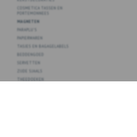
COSMETICA TASSEN EN
PORTEMONNEES
MAGNETEN
PARAPLU'S
PAPIERWAREN
TASJES EN BAGAGELABELS
BEDDENGOED
SERVETTEN
ZIJDE SJAALS
THEEDOEKEN
SPEL
POSTERS
COLLECTIES
THEMA'S
DETAILHANDEL B2B
OVER ONS