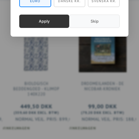
EURO
DANSKE KR.
SVENSKA KR.
Apply
Skip
BIOLOGISCH
DROOMEILANDEN - DE
BEDDENGOED - KLIMOP
NICOBAR-KRONIEK
140X220
449,50 DKK
99,00 DKK
(
359,60 DKK
EXCL. BTW
)
(
79,20 DKK
EXCL. BTW
)
9,00 DKK
899,00 DKK
188,0
 WINKELWAGEN
VOEG TOE AAN WINKELWAGEN