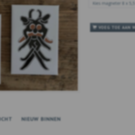
VOEG TOE AAN 
OCHT
NIEUW BINNEN