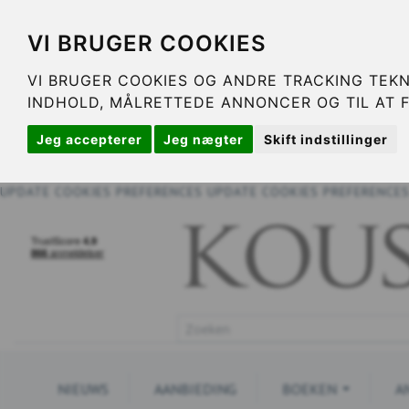
VI BRUGER COOKIES
VI BRUGER COOKIES OG ANDRE TRACKING TEKN
INDHOLD, MÅLRETTEDE ANNONCER OG TIL AT 
Jeg accepterer
Jeg nægter
Skift indstillinger
UPDATE COOKIES PREFERENCES
UPDATE COOKIES PREFERENCE
NIEUWS
AANBIEDING
BOEKEN
A