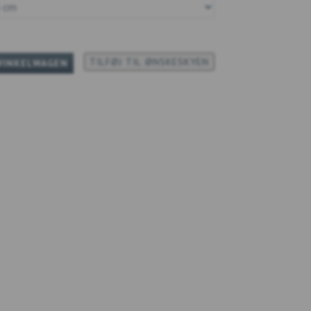
TILFØJ TIL ØNSKESKYEN
WINKELWAGEN