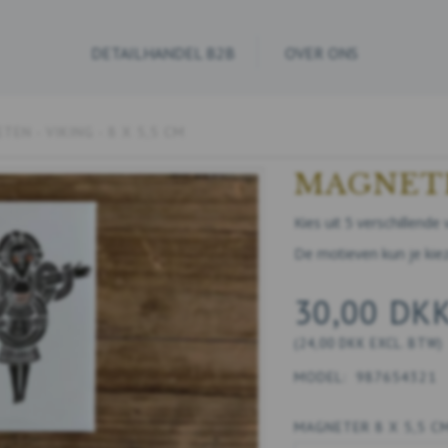
DETAILHANDEL B2B
OVER ONS
TEN - VIKING - 8 X 5,5 CM
MAGNETEN
Kies uit 5 verschillend
De motieven kun je kie
30,00 DK
(
24,00 DKK
EXCL. BTW
)
MODEL:
987654321
MAGNETER 8 X 5,5 CM