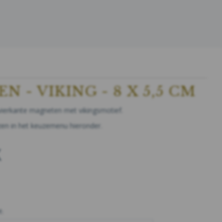
 - VIKING - 8 X 5,5 CM
e vierkante magneten met vikingsmotief.
zen in het keuzemenu hieronder.
K
: